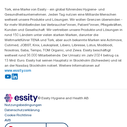
Finden Sie Ihren Vertriebspartner
Tork, eine Marke von Essity - ein global führendes Hygiene- und
Essity Switzerland AG
Gesundheitsunternehmen. Jeden Tag nutzen eine Milliarde Menschen
Parkstraße 1b
weltweit unsere Produkte und Lösungen. Wir wollen Grenzen überwinden -
6214 Schenkon
für mehr Wohlbefinden bei Verbraucher*innen, Patient*innen, Pflegekräften,
Mo-Do 8:00-16:30 | Fr 8:00-15:00
Kunden und Gesellschaft. Wir vertreiben unsere Produkte und Lösungen in
GLN: 7609999000928
rund 150 Ländern unter vielen starken Marken, darunter die
Weltmarktführer TENA und Tork, aber auch bekannte Marken wie Actimove,
Cutimed, JOBST, Knix, Leukoplast, Libero, Libresse, Lotus, Modibodi,
Nosotras, Saba, Tempo, TOM Organic, und Zewa. Essity beschäftigt
weltweit rund 36.000 Mitarbeitende. Der Umsatz im Jahr 2024 betrug ca.
13 Mrd. Euro. Essity hat seinen Hauptsitz in Stockholm (Schweden) und ist
an der Nasdaq Stockholm notiert. Weitere Informationen auf
www.essity.com
© Essity Hygiene and Health AB
Nutzungsbedingungen
Datenschutzerklärung
Cookie Richtlinie
AVB