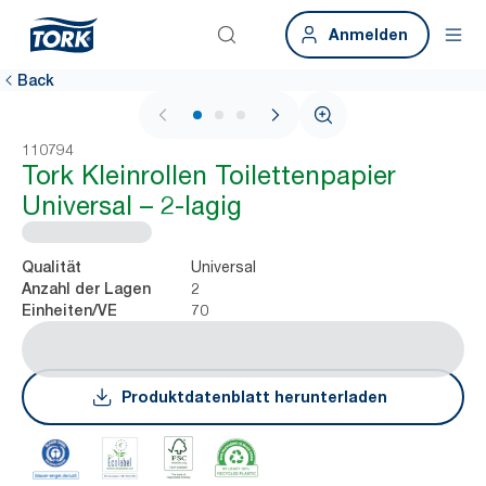
Anmelden
Back
1 / 3
110794
Tork Kleinrollen Toilettenpapier
Universal – 2-lagig
Universal
Qualität
2
Anzahl der Lagen
70
Einheiten/VE
Produktdatenblatt herunterladen