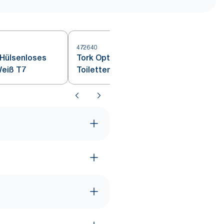
472640
4
 Hülsenloses
Tork OptiServe® Hülsenloses
Weiß T7
Toilettenpapier Natur T7