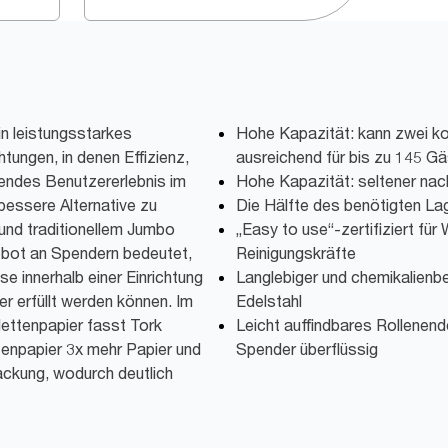
n leistungsstarkes
Hohe Kapazität: kann zwei k
htungen, in denen Effizienz,
ausreichend für bis zu 145 Gä
hendes Benutzererlebnis im
Hohe Kapazität: seltener nach
 bessere Alternative zu
Die Hälfte des benötigten L
und traditionellem Jumbo
„Easy to use“-zertifiziert fü
gebot an Spendern bedeutet,
Reinigungskräfte
e innerhalb einer Einrichtung
Langlebiger und chemikalienb
er erfüllt werden können. Im
Edelstahl
lettenpapier fasst Tork
Leicht auffindbares Rollenend
enpapier 3x mehr Papier und
Spender überflüssig
ckung, wodurch deutlich