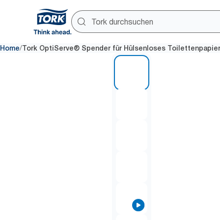
/
Home
Tork OptiServe® Spender für Hülsenloses Toilettenpapier,
1 of 6