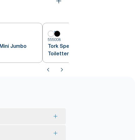
5
555008
 Mini Jumbo
Tork Spender für Mini Jumbo
Toilettenpapier
ellt aus nachhaltig