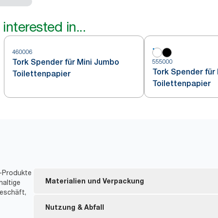
interested in...
460006
Tork Spender für Mini Jumbo
555000
Tork Spender für
Toilettenpapier
Toilettenpapier
t-Produkte
Materialien und Verpackung
haltige
eschäft,
Nachfüllmaterial mit FSC®-Zertifizierung – hergest
Nutzung & Abfall
gewonnenen Fasern.