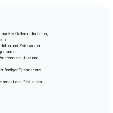
ompakte Rollen aufnehmen,
ste.
füllen und Zeit sparen
agerraums
r Waschraumnutzer und
eständiger Spender aus
e macht den Griff in den