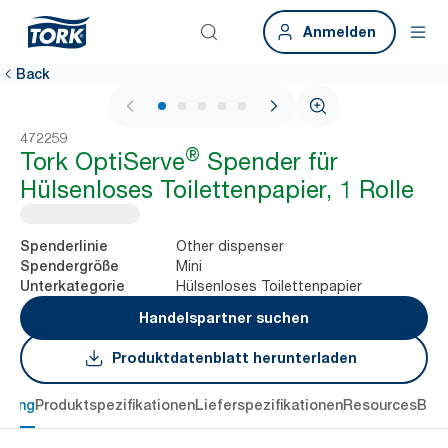
Anmelden
Back
1 / 5
472259
®
Tork OptiServe
Spender für
Hülsenloses Toilettenpapier, 1 Rolle
Other dispenser
Spenderlinie
Mini
Spendergröße
Hülsenloses Toilettenpapier
Unterkategorie
Handelspartner suchen
Produktdatenblatt herunterladen
ibung
Produktspezifikationen
Lieferspezifikationen
Resources
Bew