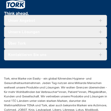
(UK) und 122170 (FR) in Bezug auf das Verpackungsgewicht,
für Spender, die ab Mai 2023 in Europa (außer Frankreich)
das die Hülsen und zwei Schichten der Kunststoffverpackung
verkauft oder geliehen werden. ClimatePartner-zertifiziertes
umfasst
Produkt: www.climate-id.com/de/9VIUDN
**
Unser Angebot
Stellt das europäische Tork OptiServe® Nachfüllsortiment
nach Verwendungszweck dar. Basiert auf von externen Stellen
geprüften Lebenszyklusanalysen, die alle
Lösungen
Unsere Lösungen
Nachfüllqualitätsstufen abdecken, kombiniert mit
Nachhaltigkeit
Nutzungsdaten. Da es sich bei diesen Daten um einen
Tork Clean Care
Tork Vision Reinigung
Systemdurchschnitt handelt, sind sie nicht für die CO2-
Über Tork
AD-a-Glance
Berichterstattung für spezielle Artikel und einen speziellen
Tork PaperCircle
Verbrauch gedacht.
Über uns
Kontaktieren Sie uns
Produktreklamation
Servicereklamation
torkmaster@essity.com
Spenderreklamation
+41 (0)848/810152
Finden Sie Ihren Vertriebspartner
Tork, eine Marke von Essity - ein global führendes Hygiene- und
Essity Switzerland AG
Gesundheitsunternehmen. Jeden Tag nutzen eine Milliarde Menschen
Parkstraße 1b
weltweit unsere Produkte und Lösungen. Wir wollen Grenzen überwinden -
6214 Schenkon
für mehr Wohlbefinden bei Verbraucher*innen, Patient*innen, Pflegekräften,
Mo-Do 8:00-16:30 | Fr 8:00-15:00
Kunden und Gesellschaft. Wir vertreiben unsere Produkte und Lösungen in
GLN: 7609999000928
rund 150 Ländern unter vielen starken Marken, darunter die
Weltmarktführer TENA und Tork, aber auch bekannte Marken wie Actimove,
Cutimed, JOBST, Knix, Leukoplast, Libero, Libresse, Lotus, Modibodi,