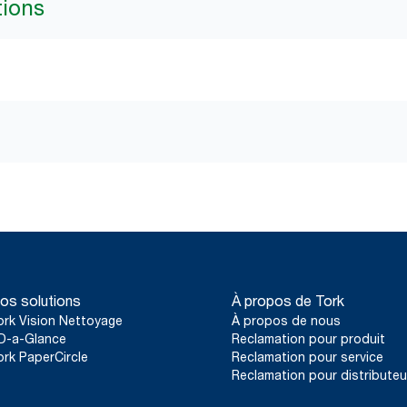
tions
os solutions
À propos de Tork
ork Vision Nettoyage
À propos de nous
D-a-Glance
Reclamation pour produit
ork PaperCircle
Reclamation pour service
Reclamation pour distributeu