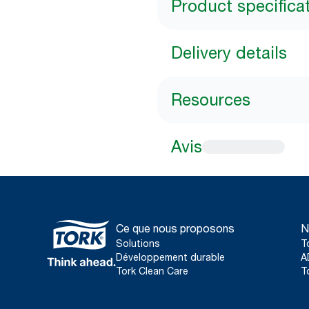
Product specifica
Delivery details
Resources
Avis
Ce que nous proposons
N
Solutions
T
Développement durable
A
Tork Clean Care
T