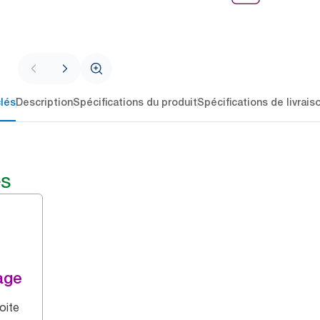
lés
Description
Spécifications du produit
Spécifications de livrais
és
age
oite