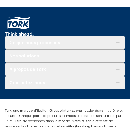
Ce que nous proposons
Solutions
Nos solutions
Développement durable
Tork Clean Care
Tork Vision Nettoyage
À propos de Tork
AD-a-Glance
Tork PaperCircle
À propos de nous
Contactez-nous
Reclamation pour produit
Reclamation pour service
torkmaster@essity.com
Reclamation pour distributeurs
+41 (0)848/810152
Rechercher des distributeurs
Tork, une marque d'Essity - Groupe international leader dans l'hygiène et
Essity Switzerland AG
la santé. Chaque jour, nos produits, services et solutions sont utilisés par
Parkstraße 1b
un milliard de personnes dans le monde. Notre raison d’être est de
6214 Schenkon
repousser les limites pour plus de bien-être (breaking barriers to well-
Lundi-jeudi 8:00-16:30 | Vendredi 8:00-15:00