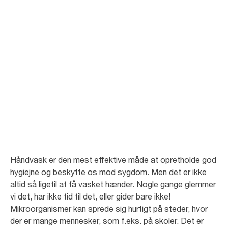
Hold fast i de
gode
håndvaskevaner
Hygiejne er vigtig for os alle. God hygiejne er ensbetydende med, at vi
er rene, sunde og ikke syge.
Håndvask er den mest effektive måde at opretholde god
hygiejne og beskytte os mod sygdom. Men det er ikke
altid så ligetil at få vasket hænder. Nogle gange glemmer
vi det, har ikke tid til det, eller gider bare ikke!
Mikroorganismer kan sprede sig hurtigt på steder, hvor
der er mange mennesker, som f.eks. på skoler. Det er