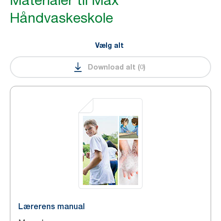
Materialer til Max'
Håndvaskeskole
Vælg alt
Download alt
(
0
)
Lærerens manual