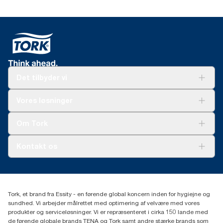
Det tilbyder vi
Løsninger
Vores løsninger
Bæredygtighed
Tork Clean Care
Tork Vision Cleaning
Om Tork
Ad-a-Glance
Tork PaperCircle
Om os
Kontakt os
Succeshistorier
Presse og nyheder
tork.dk.kundeservice@essity.com
Smiley-rapport
(+45) 48 16 82 44
Essity Denmark A/S
Tork, et brand fra Essity - en førende global koncern inden for hygiejne og
Professional Hygiene
sundhed. Vi arbejder målrettet med optimering af velvære med vores
Gydevang 33
produkter og serviceløsninger. Vi er repræsenteret i cirka 150 lande med
DK-3450 Allerød
de førende globale brands TENA og Tork samt andre stærke brands som