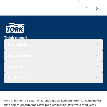
Det tilbyder vi
Løsninger
Vores løsninger
Bæredygtighed
Tork Clean Care
Tork Vision Cleaning
Om Tork
Ad-a-Glance
Tork PaperCircle
Om os
Kontakt os
Succeshistorier
Presse og nyheder
tork.dk.kundeservice@essity.com
Smiley-rapport
(+45) 48 16 82 44
Essity Denmark A/S
Tork, et brand fra Essity - en førende global koncern inden for hygiejne og
Professional Hygiene
sundhed. Vi arbejder målrettet med optimering af velvære med vores
Gydevang 33