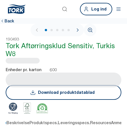
Log ind
Back
1 / 5
190493
Tork Aftørringsklud Sensitiv, Turkis
W8
600
Enheder pr. karton
Download produktdatablad
dele
Beskrivelse
Produktspecs.
Leveringsspecs.
Resources
Anmelde