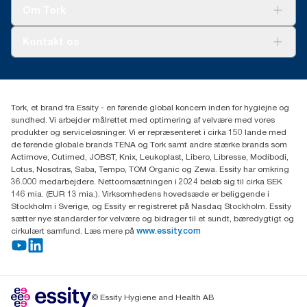
Tork Clean Care
Tork Vision Cleaning
Om Tork
Ad-a-Glance
Tork PaperCircle
Om os
Kontakt os
Succeshistorier
Presse og nyheder
tork.dk.kundeservice@essity.com
Smiley-rapport
(+45) 48 16 82 44
Essity Denmark A/S
Tork, et brand fra Essity - en førende global koncern inden for hygiejne og
Professional Hygiene
sundhed. Vi arbejder målrettet med optimering af velvære med vores
Gydevang 33
produkter og serviceløsninger. Vi er repræsenteret i cirka 150 lande med
DK-3450 Allerød
de førende globale brands TENA og Tork samt andre stærke brands som
Actimove, Cutimed, JOBST, Knix, Leukoplast, Libero, Libresse, Modibodi,
Lotus, Nosotras, Saba, Tempo, TOM Organic og Zewa. Essity har omkring
36.000 medarbejdere. Nettoomsætningen i 2024 beløb sig til cirka SEK
146 mia. (EUR 13 mia.). Virksomhedens hovedsæde er beliggende i
Stockholm i Sverige, og Essity er registreret på Nasdaq Stockholm. Essity
sætter nye standarder for velvære og bidrager til et sundt, bæredygtigt og
cirkulært samfund. Læs mere på
www.essity.com
© Essity Hygiene and Health AB