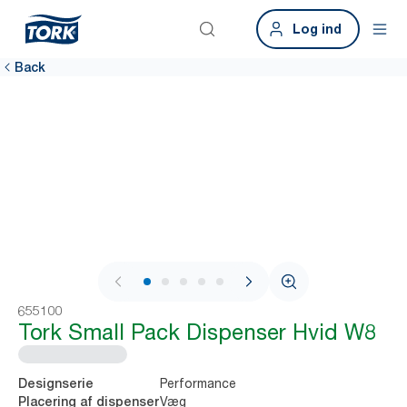
Log ind
Back
1 / 8
655100
Tork Small Pack Dispenser Hvid W8
Performance
Designserie
Væg
Placering af dispenser