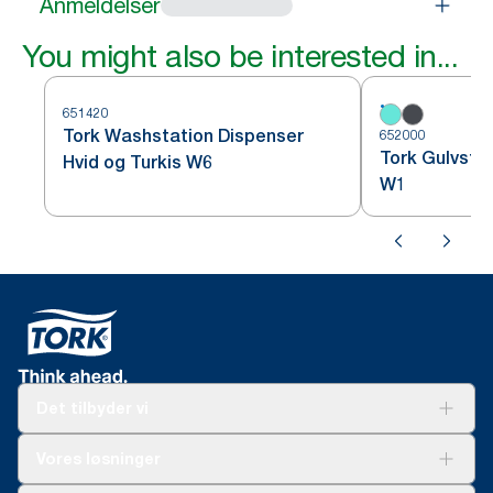
Anmeldelser
You might also be interested in...
651420
Tork Washstation Dispenser
652000
Tork Gulvstat
Hvid og Turkis W6
W1
Det tilbyder vi
Løsninger
Vores løsninger
Bæredygtighed