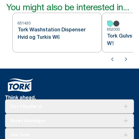
You might also be interested in...
651420
Tork Washstation Dispenser
652000
Tork Gulvstat
Hvid og Turkis W6
W1
Det tilbyder vi
Løsninger
Vores løsninger
Bæredygtighed
Tork Clean Care
Tork Vision Cleaning
Om Tork