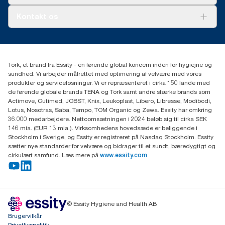
Ad-a-Glance
Tork PaperCircle
Om os
Kontakt os
Succeshistorier
Presse og nyheder
tork.dk.kundeservice@essity.com
Smiley-rapport
(+45) 48 16 82 44
Essity Denmark A/S
Tork, et brand fra Essity - en førende global koncern inden for hygiejne og
Professional Hygiene
sundhed. Vi arbejder målrettet med optimering af velvære med vores
Gydevang 33
produkter og serviceløsninger. Vi er repræsenteret i cirka 150 lande med
DK-3450 Allerød
de førende globale brands TENA og Tork samt andre stærke brands som
Actimove, Cutimed, JOBST, Knix, Leukoplast, Libero, Libresse, Modibodi,
Lotus, Nosotras, Saba, Tempo, TOM Organic og Zewa. Essity har omkring
36.000 medarbejdere. Nettoomsætningen i 2024 beløb sig til cirka SEK
146 mia. (EUR 13 mia.). Virksomhedens hovedsæde er beliggende i
Stockholm i Sverige, og Essity er registreret på Nasdaq Stockholm. Essity
sætter nye standarder for velvære og bidrager til et sundt, bæredygtigt og
cirkulært samfund. Læs mere på
www.essity.com
© Essity Hygiene and Health AB
Brugervilkår
Privatlivspolitik