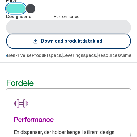
Farve
Performance
Designserie
Download produktdatablad
dele
Beskrivelse
Produktspecs.
Leveringsspecs.
Resources
Anmelde
Fordele
Performance
En dispenser, der holder længe i stilrent design