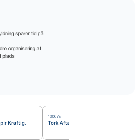
ldning sparer tid på
dre organisering af
t plads
130073
1
pir Kraftig,
Tork Aftørringspapir Kraftig