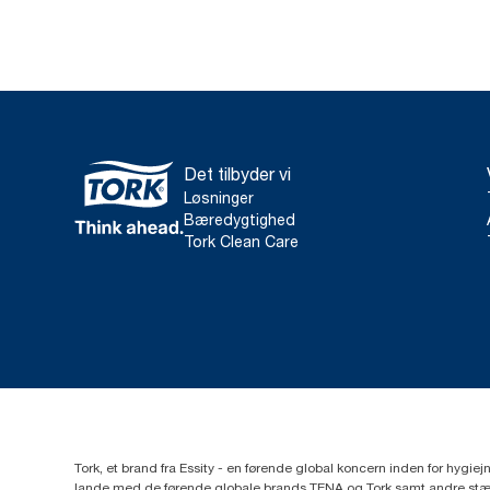
Det tilbyder vi
Løsninger
Bæredygtighed
Tork Clean Care
Tork, et brand fra Essity - en førende global koncern inden for hygi
lande med de førende globale brands TENA og Tork samt andre stær