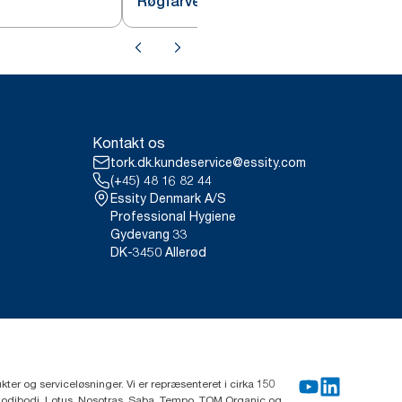
Røgfarvet W4
Kontakt os
tork.dk.kundeservice@essity.com
(+45) 48 16 82 44
Essity Denmark A/S
Professional Hygiene
Gydevang 33
DK-3450 Allerød
ter og serviceløsninger. Vi er repræsenteret i cirka 150
Modibodi, Lotus, Nosotras, Saba, Tempo, TOM Organic og