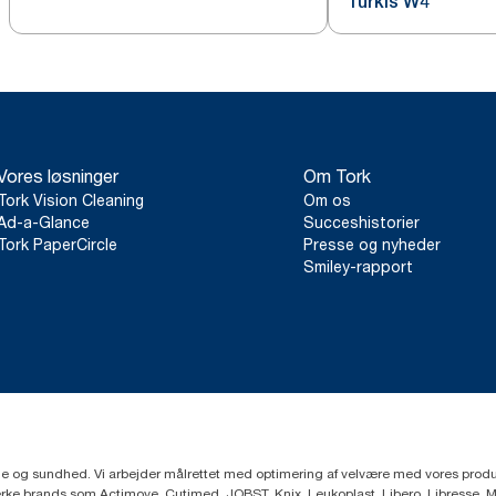
Turkis W4
Vores løsninger
Om Tork
Tork Vision Cleaning
Om os
Ad-a-Glance
Succeshistorier
Tork PaperCircle
Presse og nyheder
Smiley-rapport
ejne og sundhed. Vi arbejder målrettet med optimering af velvære med vores produk
ke brands som Actimove, Cutimed, JOBST, Knix, Leukoplast, Libero, Libresse, 