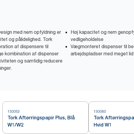
esign med nem opfyldning er
Høj kapacitet og nem genopfy
itet og pålidelighed. Tork
vedligeholdelse
ation af dispensere til
Vægmonteret dispenser til be
ige kombination af dispenser
arbejdspladser med meget lid
tiviteten og samtidig reducere
inger.
130052
130060
Tork Aftørringspapir Plus, Blå
Tork Aftørringspa
W1/W2
Hvid W1