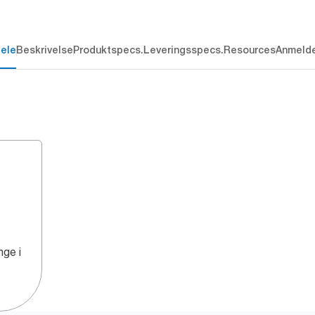
dele
Beskrivelse
Produktspecs.
Leveringsspecs.
Resources
Anmelde
nge i