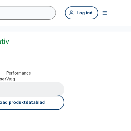
Log ind
tiv
Performance
Væg
ser
oad produktdatablad