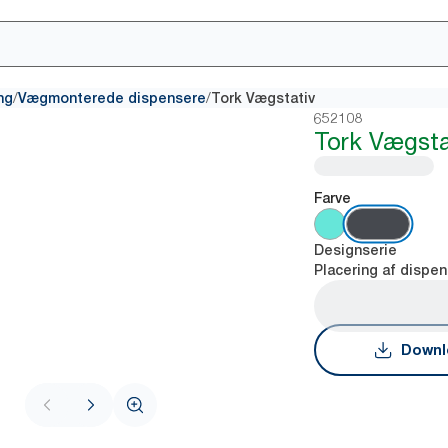
/
/
ng
Vægmonterede dispensere
Tork Vægstativ
652108
Tork Vægsta
Farve
Designserie
Placering af dispen
Downl