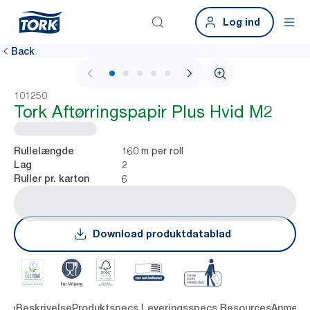
Log ind
Back
1 / 6
101250
Tork Aftørringspapir Plus Hvid M2
160 m per roll
Rullelængde
2
Lag
6
Ruller pr. karton
Download produktdatablad
dele
Beskrivelse
Produktspecs.
Leveringsspecs.
Resources
Anmelde