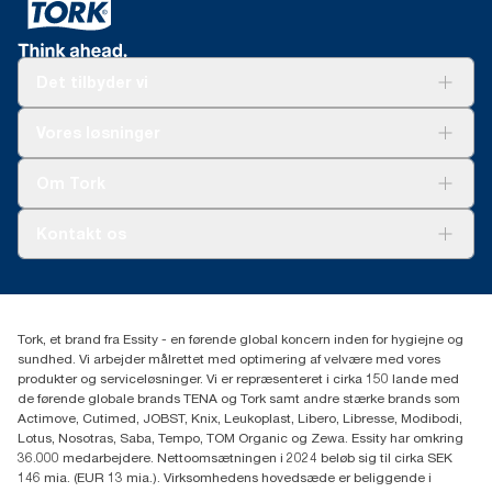
Det tilbyder vi
Løsninger
Vores løsninger
Bæredygtighed
Tork Clean Care
Tork Vision Cleaning
Om Tork
Ad-a-Glance
Tork PaperCircle
Om os
Kontakt os
Succeshistorier
Presse og nyheder
tork.dk.kundeservice@essity.com
Smiley-rapport
(+45) 48 16 82 44
Essity Denmark A/S
Tork, et brand fra Essity - en førende global koncern inden for hygiejne og
Professional Hygiene
sundhed. Vi arbejder målrettet med optimering af velvære med vores
Gydevang 33
produkter og serviceløsninger. Vi er repræsenteret i cirka 150 lande med
DK-3450 Allerød
de førende globale brands TENA og Tork samt andre stærke brands som
Actimove, Cutimed, JOBST, Knix, Leukoplast, Libero, Libresse, Modibodi,
Lotus, Nosotras, Saba, Tempo, TOM Organic og Zewa. Essity har omkring
36.000 medarbejdere. Nettoomsætningen i 2024 beløb sig til cirka SEK
146 mia. (EUR 13 mia.). Virksomhedens hovedsæde er beliggende i