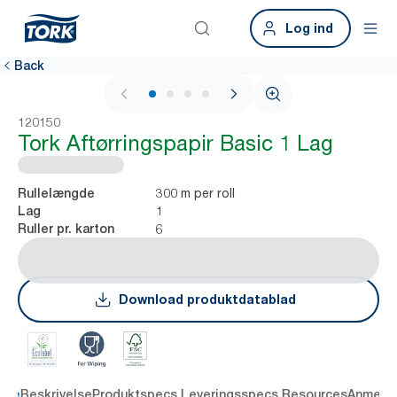
Log ind
Back
1 / 4
120150
Tork Aftørringspapir Basic 1 Lag
300 m per roll
Rullelængde
1
Lag
6
Ruller pr. karton
Download produktdatablad
dele
Beskrivelse
Produktspecs.
Leveringsspecs.
Resources
Anmelde