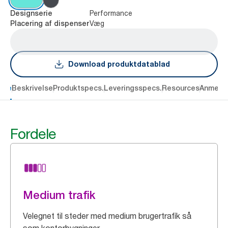
Performance
Designserie
Væg
Placering af dispenser
Download produktdatablad
dele
Beskrivelse
Produktspecs.
Leveringsspecs.
Resources
Anmelde
Fordele
Medium trafik
Velegnet til steder med medium brugertrafik så