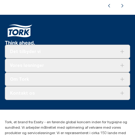
Det tilbyder vi
Løsninger
Vores løsninger
Bæredygtighed
Tork Clean Care
Tork Vision Cleaning
Om Tork
Ad-a-Glance
Tork PaperCircle
Om os
Kontakt os
Succeshistorier
Presse og nyheder
tork.dk.kundeservice@essity.com
Smiley-rapport
(+45) 48 16 82 44
Essity Denmark A/S
Tork, et brand fra Essity - en førende global koncern inden for hygiejne og
Professional Hygiene
sundhed. Vi arbejder målrettet med optimering af velvære med vores
Gydevang 33
produkter og serviceløsninger. Vi er repræsenteret i cirka 150 lande med