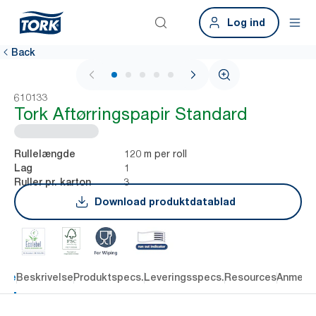
Log ind
Back
1 / 5
610133
Tork Aftørringspapir Standard
120 m per roll
Rullelængde
1
Lag
3
Ruller pr. karton
Download produktdatablad
dele
Beskrivelse
Produktspecs.
Leveringsspecs.
Resources
Anmelde