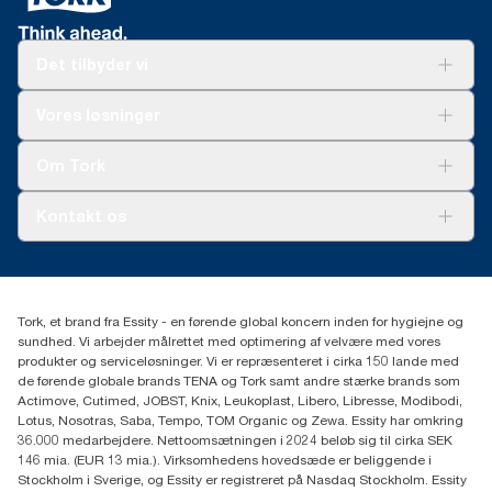
Det tilbyder vi
Løsninger
Vores løsninger
Bæredygtighed
Tork Clean Care
Tork Vision Cleaning
Om Tork
Ad-a-Glance
Tork PaperCircle
Om os
Kontakt os
Succeshistorier
Presse og nyheder
tork.dk.kundeservice@essity.com
Smiley-rapport
(+45) 48 16 82 44
Essity Denmark A/S
Tork, et brand fra Essity - en førende global koncern inden for hygiejne og
Professional Hygiene
sundhed. Vi arbejder målrettet med optimering af velvære med vores
Gydevang 33
produkter og serviceløsninger. Vi er repræsenteret i cirka 150 lande med
DK-3450 Allerød
de førende globale brands TENA og Tork samt andre stærke brands som
Actimove, Cutimed, JOBST, Knix, Leukoplast, Libero, Libresse, Modibodi,
Lotus, Nosotras, Saba, Tempo, TOM Organic og Zewa. Essity har omkring
36.000 medarbejdere. Nettoomsætningen i 2024 beløb sig til cirka SEK
146 mia. (EUR 13 mia.). Virksomhedens hovedsæde er beliggende i
Stockholm i Sverige, og Essity er registreret på Nasdaq Stockholm. Essity