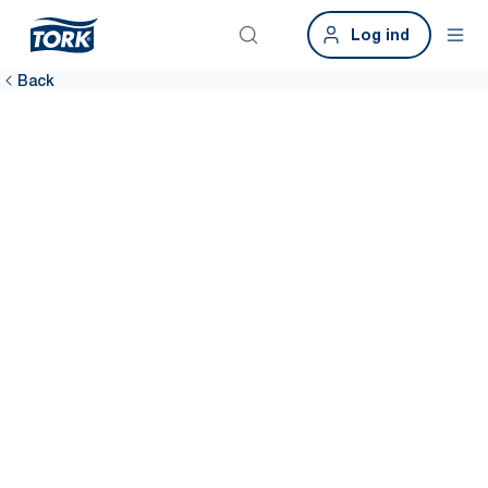
Log ind
Back