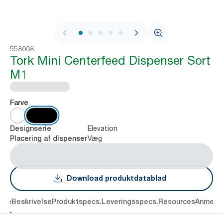
1 / 8
558008
Tork Mini Centerfeed Dispenser Sort
M1
Farve
Elevation
Designserie
Væg
Placering af dispenser
Download produktdatablad
dele
Beskrivelse
Produktspecs.
Leveringsspecs.
Resources
Anmelde