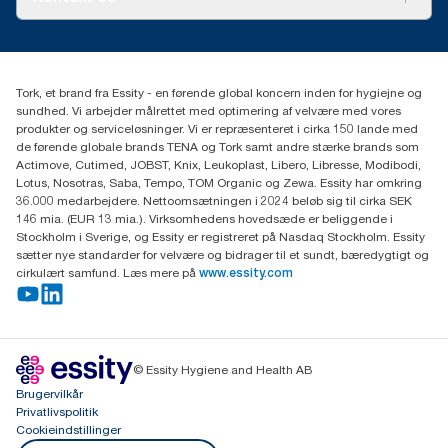
Succeshistorier
Presse og nyheder
tork.dk.kundeservice@essity.com
Smiley-rapport
(+45) 48 16 82 44
Essity Denmark A/S
Tork, et brand fra Essity - en førende global koncern inden for hygiejne og
Professional Hygiene
sundhed. Vi arbejder målrettet med optimering af velvære med vores
Gydevang 33
produkter og serviceløsninger. Vi er repræsenteret i cirka 150 lande med
DK-3450 Allerød
de førende globale brands TENA og Tork samt andre stærke brands som
Actimove, Cutimed, JOBST, Knix, Leukoplast, Libero, Libresse, Modibodi,
Lotus, Nosotras, Saba, Tempo, TOM Organic og Zewa. Essity har omkring
36.000 medarbejdere. Nettoomsætningen i 2024 beløb sig til cirka SEK
146 mia. (EUR 13 mia.). Virksomhedens hovedsæde er beliggende i
Stockholm i Sverige, og Essity er registreret på Nasdaq Stockholm. Essity
sætter nye standarder for velvære og bidrager til et sundt, bæredygtigt og
cirkulært samfund. Læs mere på
www.essity.com
© Essity Hygiene and Health AB
Brugervilkår
Privatlivspolitik
Cookieindstillinger