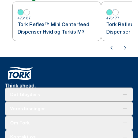
473167
473177
Tork Reflex™ Mini Centerfeed
Tork Reflex™
Dispenser Hvid og Turkis M3
Dispenser Hv
Det tilbyder vi
Løsninger
Vores løsninger
Bæredygtighed
Tork Clean Care
Tork Vision Cleaning
Om Tork
Ad-a-Glance
Tork PaperCircle
Om os
Kontakt os