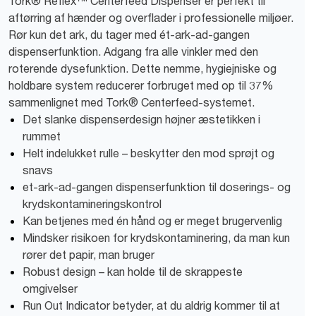
Tork® Reflex™ Centerfeed Dispenser er perfekt til
aftørring af hænder og overflader i professionelle miljøer.
Rør kun det ark, du tager med ét-ark-ad-gangen
dispenserfunktion. Adgang fra alle vinkler med den
roterende dysefunktion. Dette nemme, hygiejniske og
holdbare system reducerer forbruget med op til 37%
sammenlignet med Tork® Centerfeed-systemet.
Det slanke dispenserdesign højner æstetikken i
rummet
Helt indelukket rulle – beskytter den mod sprøjt og
snavs
et-ark-ad-gangen dispenserfunktion til doserings- og
krydskontamineringskontrol
Kan betjenes med én hånd og er meget brugervenlig
Mindsker risikoen for krydskontaminering, da man kun
rører det papir, man bruger
Robust design – kan holde til de skrappeste
omgivelser
Run Out Indicator betyder, at du aldrig kommer til at