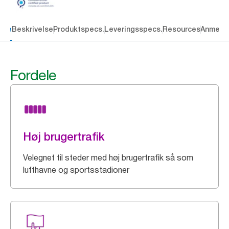
dele
Beskrivelse
Produktspecs.
Leveringsspecs.
Resources
Anmelde
Fordele
Høj brugertrafik
Velegnet til steder med høj brugertrafik så som
lufthavne og sportsstadioner