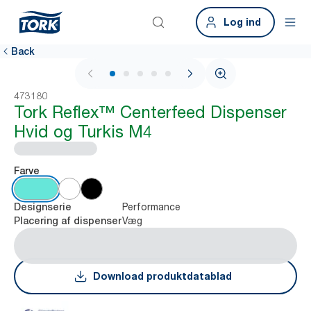
Log ind
Back
1 / 8
473180
Tork Reflex™ Centerfeed Dispenser
Hvid og Turkis M4
Farve
Performance
Designserie
Væg
Placering af dispenser
Download produktdatablad