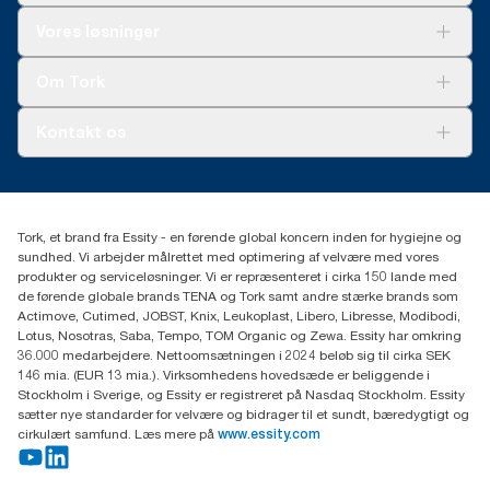
er baseret på et systemgennemsnit, er det ikke beregnet til brug
Løsninger
Vores løsninger
i carbon-afrapportering af specifikke produkter og forbrug.
Bæredygtighed
Tork Clean Care
Tork Vision Cleaning
Om Tork
Ad-a-Glance
Tork PaperCircle
Om os
Kontakt os
Succeshistorier
Presse og nyheder
tork.dk.kundeservice@essity.com
Smiley-rapport
(+45) 48 16 82 44
Essity Denmark A/S
Tork, et brand fra Essity - en førende global koncern inden for hygiejne og
Professional Hygiene
sundhed. Vi arbejder målrettet med optimering af velvære med vores
Gydevang 33
produkter og serviceløsninger. Vi er repræsenteret i cirka 150 lande med
DK-3450 Allerød
de førende globale brands TENA og Tork samt andre stærke brands som
Actimove, Cutimed, JOBST, Knix, Leukoplast, Libero, Libresse, Modibodi,
Lotus, Nosotras, Saba, Tempo, TOM Organic og Zewa. Essity har omkring
36.000 medarbejdere. Nettoomsætningen i 2024 beløb sig til cirka SEK
146 mia. (EUR 13 mia.). Virksomhedens hovedsæde er beliggende i
Stockholm i Sverige, og Essity er registreret på Nasdaq Stockholm. Essity
sætter nye standarder for velvære og bidrager til et sundt, bæredygtigt og
cirkulært samfund. Læs mere på
www.essity.com