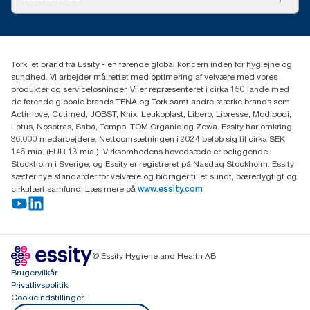
Succeshistorier
Presse og nyheder
tork.dk.kundeservice@essity.com
Smiley-rapport
(+45) 48 16 82 44
Essity Denmark A/S
Tork, et brand fra Essity - en førende global koncern inden for hygiejne og
Professional Hygiene
sundhed. Vi arbejder målrettet med optimering af velvære med vores
Gydevang 33
produkter og serviceløsninger. Vi er repræsenteret i cirka 150 lande med
DK-3450 Allerød
de førende globale brands TENA og Tork samt andre stærke brands som
Actimove, Cutimed, JOBST, Knix, Leukoplast, Libero, Libresse, Modibodi,
Lotus, Nosotras, Saba, Tempo, TOM Organic og Zewa. Essity har omkring
36.000 medarbejdere. Nettoomsætningen i 2024 beløb sig til cirka SEK
146 mia. (EUR 13 mia.). Virksomhedens hovedsæde er beliggende i
Stockholm i Sverige, og Essity er registreret på Nasdaq Stockholm. Essity
sætter nye standarder for velvære og bidrager til et sundt, bæredygtigt og
cirkulært samfund. Læs mere på
www.essity.com
© Essity Hygiene and Health AB
Brugervilkår
Privatlivspolitik
Cookieindstillinger