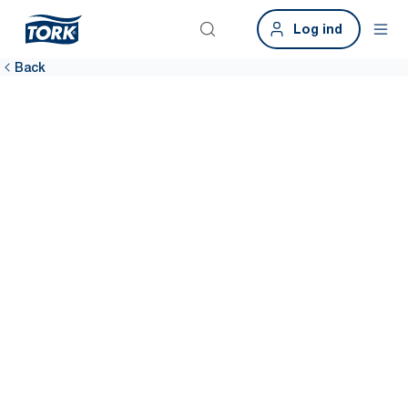
Log ind
Back