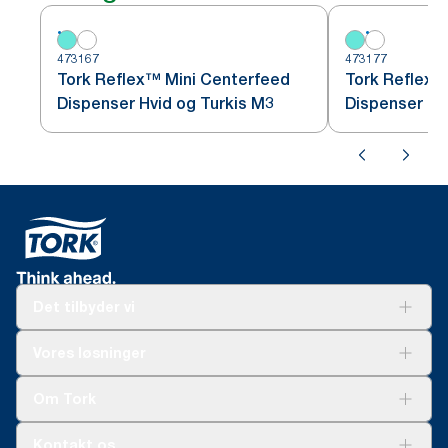
473167
473177
Tork Reflex™ Mini Centerfeed
Tork Reflex™
Dispenser Hvid og Turkis M3
Dispenser Hv
Det tilbyder vi
Løsninger
Vores løsninger
Bæredygtighed
Tork Clean Care
Tork Vision Cleaning
Om Tork
Ad-a-Glance
Tork PaperCircle
Om os
Kontakt os