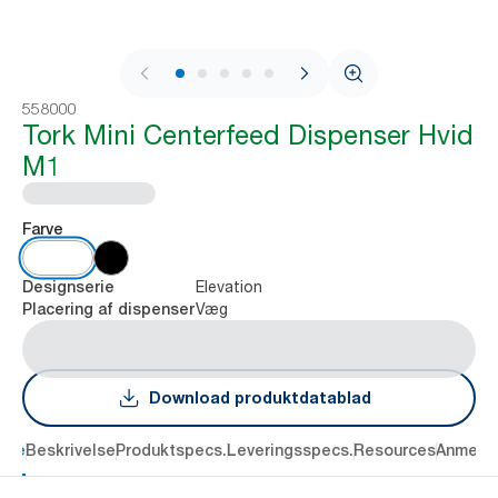
1 / 9
558000
Tork Mini Centerfeed Dispenser Hvid
M1
Farve
Elevation
Designserie
Væg
Placering af dispenser
Download produktdatablad
dele
Beskrivelse
Produktspecs.
Leveringsspecs.
Resources
Anmelde