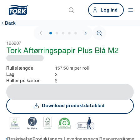
Log ind
Back
1 / 6
128207
Tork Aftørringspapir Plus Blå M2
157.50 m per roll
Rullelængde
2
Lag
6
Ruller pr. karton
Download produktdatablad
dele
Beskrivelse
Produktspecs.
Leveringsspecs.
Resources
Anmelde