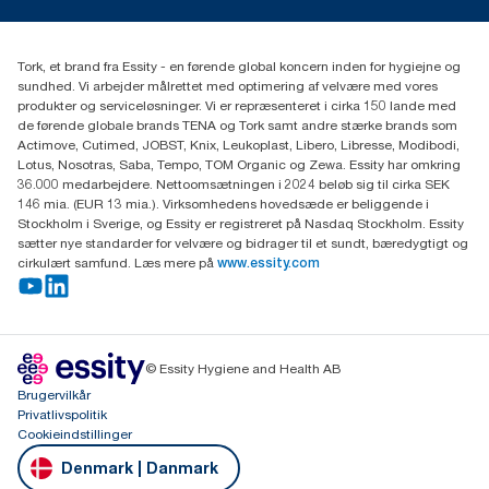
tork.dk.kundeservice@essity.com
Smiley-rapport
(+45) 48 16 82 44
Essity Denmark A/S
Tork, et brand fra Essity - en førende global koncern inden for hygiejne og
Professional Hygiene
sundhed. Vi arbejder målrettet med optimering af velvære med vores
Gydevang 33
produkter og serviceløsninger. Vi er repræsenteret i cirka 150 lande med
DK-3450 Allerød
de førende globale brands TENA og Tork samt andre stærke brands som
Actimove, Cutimed, JOBST, Knix, Leukoplast, Libero, Libresse, Modibodi,
Lotus, Nosotras, Saba, Tempo, TOM Organic og Zewa. Essity har omkring
36.000 medarbejdere. Nettoomsætningen i 2024 beløb sig til cirka SEK
146 mia. (EUR 13 mia.). Virksomhedens hovedsæde er beliggende i
Stockholm i Sverige, og Essity er registreret på Nasdaq Stockholm. Essity
sætter nye standarder for velvære og bidrager til et sundt, bæredygtigt og
cirkulært samfund. Læs mere på
www.essity.com
© Essity Hygiene and Health AB
Brugervilkår
Privatlivspolitik
Cookieindstillinger
Denmark | Danmark