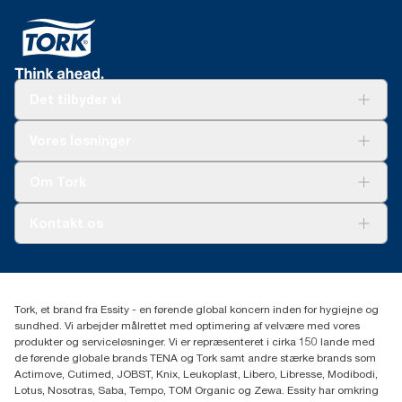
Det tilbyder vi
Løsninger
Vores løsninger
Bæredygtighed
Tork Clean Care
Tork Vision Cleaning
Om Tork
Ad-a-Glance
Tork PaperCircle
Om os
Kontakt os
Succeshistorier
Presse og nyheder
tork.dk.kundeservice@essity.com
Smiley-rapport
(+45) 48 16 82 44
Essity Denmark A/S
Tork, et brand fra Essity - en førende global koncern inden for hygiejne og
Professional Hygiene
sundhed. Vi arbejder målrettet med optimering af velvære med vores
Gydevang 33
produkter og serviceløsninger. Vi er repræsenteret i cirka 150 lande med
DK-3450 Allerød
de førende globale brands TENA og Tork samt andre stærke brands som
Actimove, Cutimed, JOBST, Knix, Leukoplast, Libero, Libresse, Modibodi,
Lotus, Nosotras, Saba, Tempo, TOM Organic og Zewa. Essity har omkring