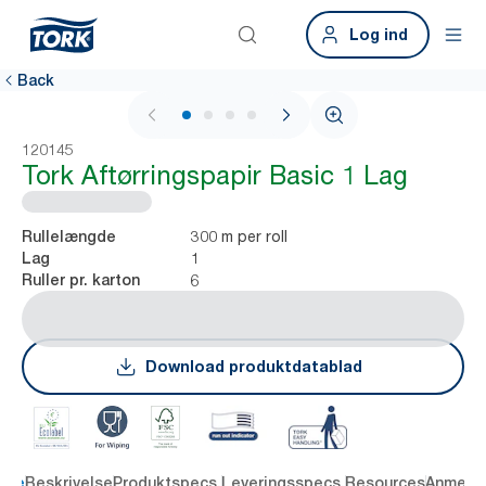
Log ind
Back
1 / 4
120145
Tork Aftørringspapir Basic 1 Lag
300 m per roll
Rullelængde
1
Lag
6
Ruller pr. karton
Download produktdatablad
dele
Beskrivelse
Produktspecs.
Leveringsspecs.
Resources
Anmelde