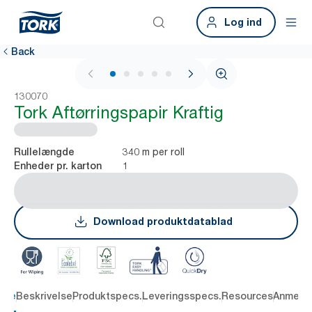
Log ind
Back
1 / 5
130070
Tork Aftørringspapir Kraftig
340 m per roll
Rullelængde
1
Enheder pr. karton
Download produktdatablad
dele
Beskrivelse
Produktspecs.
Leveringsspecs.
Resources
Anmelde