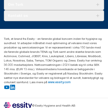
Tork Clean Care
Tork Vision Cleaning
Om Tork
Ad-a-Glance
Tork PaperCircle
Om os
Kontakt os
Succeshistorier
Presse og nyheder
tork.dk.kundeservice@essity.com
Smiley-rapport
(+45) 48 16 82 44
Essity Denmark A/S
Tork, et brand fra Essity - en førende global koncern inden for hygiejne og
Professional Hygiene
sundhed. Vi arbejder målrettet med optimering af velvære med vores
Gydevang 33
produkter og serviceløsninger. Vi er repræsenteret i cirka 150 lande med
DK-3450 Allerød
de førende globale brands TENA og Tork samt andre stærke brands som
Actimove, Cutimed, JOBST, Knix, Leukoplast, Libero, Libresse, Modibodi,
Lotus, Nosotras, Saba, Tempo, TOM Organic og Zewa. Essity har omkring
36.000 medarbejdere. Nettoomsætningen i 2024 beløb sig til cirka SEK
146 mia. (EUR 13 mia.). Virksomhedens hovedsæde er beliggende i
Stockholm i Sverige, og Essity er registreret på Nasdaq Stockholm. Essity
sætter nye standarder for velvære og bidrager til et sundt, bæredygtigt og
cirkulært samfund. Læs mere på
www.essity.com
© Essity Hygiene and Health AB