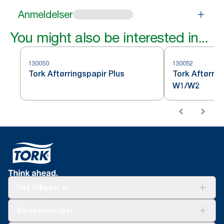
Anmeldelser
You might also be interested in...
130050
130052
Tork Aftørringspapir Plus
Tork Aftørrin
W1/W2
Det tilbyder vi
Løsninger
Vores løsninger
Bæredygtighed