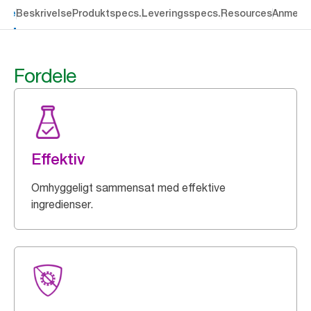
dele
Beskrivelse
Produktspecs.
Leveringsspecs.
Resources
Anmelde
Fordele
Effektiv
Omhyggeligt sammensat med effektive
ingredienser.