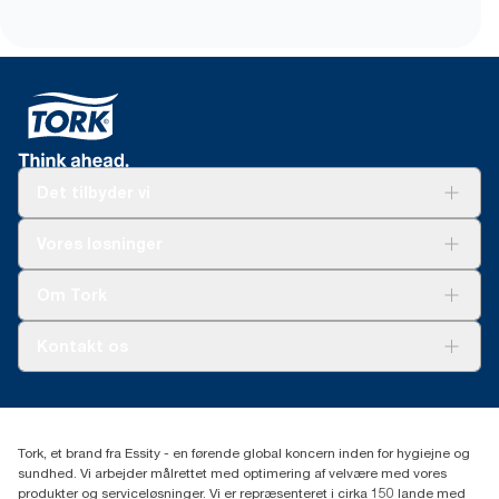
Det tilbyder vi
Løsninger
Vores løsninger
Bæredygtighed
Tork Clean Care
Tork Vision Cleaning
Om Tork
Ad-a-Glance
Tork PaperCircle
Om os
Kontakt os
Succeshistorier
Presse og nyheder
tork.dk.kundeservice@essity.com
Smiley-rapport
(+45) 48 16 82 44
Essity Denmark A/S
Tork, et brand fra Essity - en førende global koncern inden for hygiejne og
Professional Hygiene
sundhed. Vi arbejder målrettet med optimering af velvære med vores
Gydevang 33
produkter og serviceløsninger. Vi er repræsenteret i cirka 150 lande med