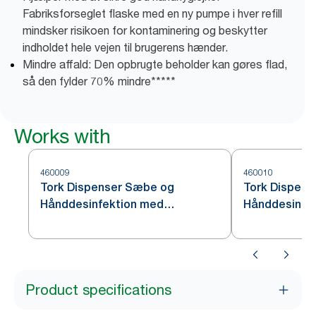
Fabriksforseglet flaske med en ny pumpe i hver refill
mindsker risikoen for kontaminering og beskytter
indholdet hele vejen til brugerens hænder.
Mindre affald: Den opbrugte beholder kan gøres flad,
så den fylder 70% mindre*****
Works with
460009
460010
Tork Dispenser Sæbe og
Tork Dispen
Hånddesinfektion med
Hånddesinfekt
Intuition™ Sensor, Rustfrit stål
S4
S4
Product specifications