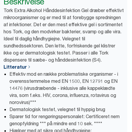
Beskrivelse
Tork Extra Alkohol Hånddesinfektion Gel dræber effektivt
mikroorganismer og er med til at forebygge spredningen
af infektioner. Det er den mest effektive gel i sortimentet
hos Tork, og den modvirker bakterier, svamp og alle vira.
Ideel til daglig håndhygiejne. Velegnet til
sundhedssektoren. Den lette, forfriskende gel klistrer
ikke og er dermatologisk testet. Passer i alle Tork
dispensere til sæbe- og hånddesinfektion (S4).
Litteratur
Effektiv mod en række problematiske organismer - i
overensstemmelse med EN 1500, EN 12791 og EN
14476 (virusdræbende - inklusive alle kappeklædte
vira, som f.eks. HIV, corona, influenza, rotavirus og
norovirus)***
Dermatologisk testet, velegnet til hyppig brug
Sparer tid for rengøringspersonalet: Certificeret nem
genopfyldning *** på mindre end 10 sek. ****
Hjælper med at sikre god håndhygiejne: