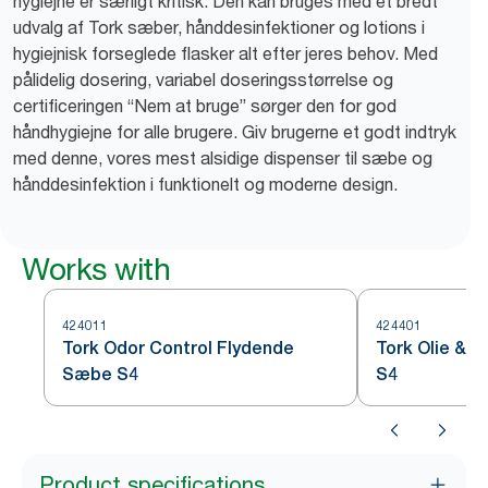
hygiejne er særligt kritisk. Den kan bruges med et bredt
udvalg af Tork sæber, hånddesinfektioner og lotions i
hygiejnisk forseglede flasker alt efter jeres behov. Med
pålidelig dosering, variabel doseringsstørrelse og
certificeringen “Nem at bruge” sørger den for god
håndhygiejne for alle brugere. Giv brugerne et godt indtryk
med denne, vores mest alsidige dispenser til sæbe og
hånddesinfektion i funktionelt og moderne design.
Works with
424011
424401
Tork Odor Control Flydende
Tork Olie & 
Sæbe S4
S4
Product specifications