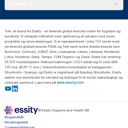
Tork PaperCircle
Om os
Kontakt os
Succeshistorier
Presse og nyheder
tork.dk.kundeservice@essity.com
Smiley-rapport
(+45) 48 16 82 44
Essity Denmark A/S
Tork, et brand fra Essity - en førende global koncern inden for hygiejne og
Professional Hygiene
sundhed. Vi arbejder målrettet med optimering af velvære med vores
Gydevang 33
produkter og serviceløsninger. Vi er repræsenteret i cirka 150 lande med
DK-3450 Allerød
de førende globale brands TENA og Tork samt andre stærke brands som
Actimove, Cutimed, JOBST, Knix, Leukoplast, Libero, Libresse, Modibodi,
Lotus, Nosotras, Saba, Tempo, TOM Organic og Zewa. Essity har omkring
36.000 medarbejdere. Nettoomsætningen i 2024 beløb sig til cirka SEK
146 mia. (EUR 13 mia.). Virksomhedens hovedsæde er beliggende i
Stockholm i Sverige, og Essity er registreret på Nasdaq Stockholm. Essity
sætter nye standarder for velvære og bidrager til et sundt, bæredygtigt og
cirkulært samfund. Læs mere på
www.essity.com
© Essity Hygiene and Health AB
Brugervilkår
Privatlivspolitik
Cookieindstillinger