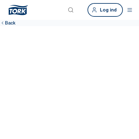
Log ind
Back