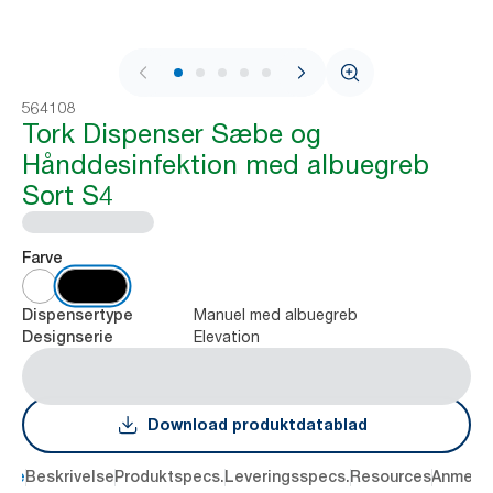
1 / 6
564108
Tork Dispenser Sæbe og
Hånddesinfektion med albuegreb
Sort S4
Farve
Manuel med albuegreb
Dispensertype
Elevation
Designserie
Download produktdatablad
dele
Beskrivelse
Produktspecs.
Leveringsspecs.
Resources
Anmelde