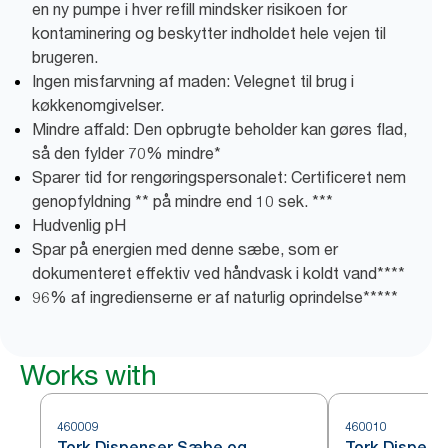
en ny pumpe i hver refill mindsker risikoen for
kontaminering og beskytter indholdet hele vejen til
brugeren.
Ingen misfarvning af maden: Velegnet til brug i
køkkenomgivelser.
Mindre affald: Den opbrugte beholder kan gøres flad,
så den fylder 70% mindre*
Sparer tid for rengøringspersonalet: Certificeret nem
genopfyldning ** på mindre end 10 sek. ***
Hudvenlig pH
Spar på energien med denne sæbe, som er
dokumenteret effektiv ved håndvask i koldt vand****
96% af ingredienserne er af naturlig oprindelse*****
Works with
460009
460010
Tork Dispenser Sæbe og
Tork Dispen