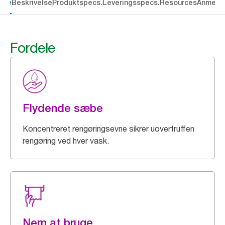
dele
Beskrivelse
Produktspecs.
Leveringsspecs.
Resources
Anmelde
Fordele
Flydende sæbe
Koncentreret rengøringsevne sikrer uovertruffen
rengøring ved hver vask.
Nem at bruge