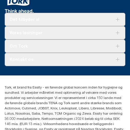
sæbedosering på 1,5 g og vandforbrug på 495 g). Fordi dataene
er baseret på et systemgennemsnit, er det ikke beregnet til brug
i carbon-afrapportering af specifikke produkter og forbrug.
Det tilbyder vi
Løsninger
Vores løsninger
Bæredygtighed
Tork Clean Care
Tork Vision Cleaning
Om Tork
Ad-a-Glance
Tork PaperCircle
Om os
Kontakt os
Succeshistorier
Presse og nyheder
tork.dk.kundeservice@essity.com
Smiley-rapport
(+45) 48 16 82 44
Essity Denmark A/S
Tork, et brand fra Essity - en førende global koncern inden for hygiejne og
Professional Hygiene
sundhed. Vi arbejder målrettet med optimering af velvære med vores
Gydevang 33
produkter og serviceløsninger. Vi er repræsenteret i cirka 150 lande med
DK-3450 Allerød
de førende globale brands TENA og Tork samt andre stærke brands som
Actimove, Cutimed, JOBST, Knix, Leukoplast, Libero, Libresse, Modibodi,
Lotus, Nosotras, Saba, Tempo, TOM Organic og Zewa. Essity har omkring
36.000 medarbejdere. Nettoomsætningen i 2024 beløb sig til cirka SEK
146 mia. (EUR 13 mia.). Virksomhedens hovedsæde er beliggende i
Stockholm i Sverige, og Essity er registreret på Nasdaq Stockholm. Essity