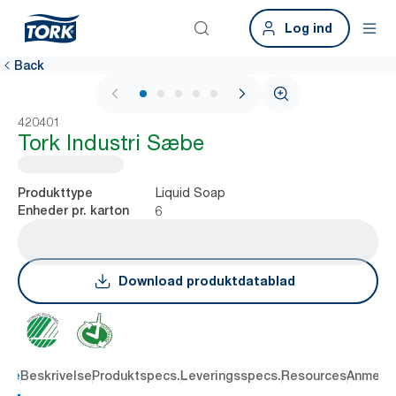
Log ind
Back
1 / 6
420401
Tork Industri Sæbe
Liquid Soap
Produkttype
6
Enheder pr. karton
Download produktdatablad
dele
Beskrivelse
Produktspecs.
Leveringsspecs.
Resources
Anmelde