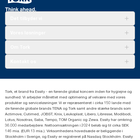
Det tilbyder vi
Løsninger
Vores løsninger
Bæredygtighed
Tork Clean Care
Tork Vision Cleaning
Om Tork
Ad-a-Glance
Tork PaperCircle
Om os
Kontakt os
Succeshistorier
Presse og nyheder
tork.dk.kundeservice@essity.com
Smiley-rapport
(+45) 48 16 82 44
Essity Denmark A/S
Tork, et brand fra Essity - en førende global koncern inden for hygiejne og
Professional Hygiene
sundhed. Vi arbejder målrettet med optimering af velvære med vores
Gydevang 33
produkter og serviceløsninger. Vi er repræsenteret i cirka 150 lande med
DK-3450 Allerød
de førende globale brands TENA og Tork samt andre stærke brands som
Actimove, Cutimed, JOBST, Knix, Leukoplast, Libero, Libresse, Modibodi,
Lotus, Nosotras, Saba, Tempo, TOM Organic og Zewa. Essity har omkring
36.000 medarbejdere. Nettoomsætningen i 2024 beløb sig til cirka SEK
146 mia. (EUR 13 mia.). Virksomhedens hovedsæde er beliggende i
Stockholm i Sverige, og Essity er registreret på Nasdaq Stockholm. Essity