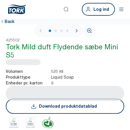
Log ind
Back
1 / 4
425502
Tork Mild duft Flydende sæbe Mini
S5
525 ml
Volumen
Liquid Soap
Produkttype
8
Enheder pr. karton
Download produktdatablad