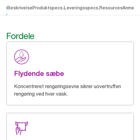
dele
Beskrivelse
Produktspecs.
Leveringsspecs.
Resources
Anmelde
Fordele
Flydende sæbe
Koncentreret rengøringsevne sikrer uovertruffen
rengøring ved hver vask.