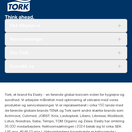
Det tilbyder vi
Løsninger
Vores løsninger
Bæredygtighed
Tork Clean Care
Tork Vision Cleaning
Om Tork
Ad-a-Glance
Tork PaperCircle
Om os
Kontakt os
Succeshistorier
Presse og nyheder
tork.dk.kundeservice@essity.com
Smiley-rapport
(+45) 48 16 82 44
Essity Denmark A/S
Tork, et brand fra Essity - en førende global koncern inden for hygiejne og
Professional Hygiene
sundhed. Vi arbejder målrettet med optimering af velvære med vores
Gydevang 33
produkter og serviceløsninger. Vi er repræsenteret i cirka 150 lande med
DK-3450 Allerød
de førende globale brands TENA og Tork samt andre stærke brands som
Actimove, Cutimed, JOBST, Knix, Leukoplast, Libero, Libresse, Modibodi,
Lotus, Nosotras, Saba, Tempo, TOM Organic og Zewa. Essity har omkring
36.000 medarbejdere. Nettoomsætningen i 2024 beløb sig til cirka SEK
146 mia. (EUR 13 mia.). Virksomhedens hovedsæde er beliggende i