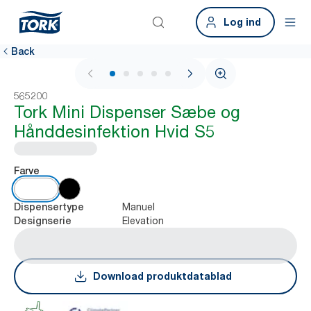
Log ind
Back
1 / 5
565200
Tork Mini Dispenser Sæbe og
Hånddesinfektion Hvid S5
Farve
Manuel
Dispensertype
Elevation
Designserie
Download produktdatablad