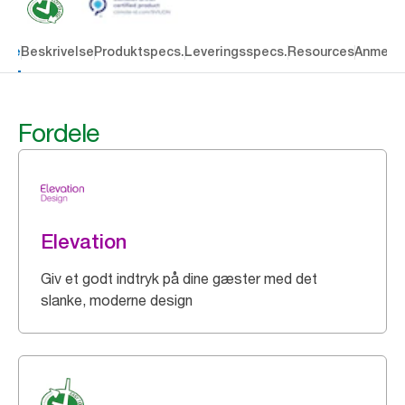
dele
Beskrivelse
Produktspecs.
Leveringsspecs.
Resources
Anmelde
Fordele
Elevation
Giv et godt indtryk på dine gæster med det
slanke, moderne design