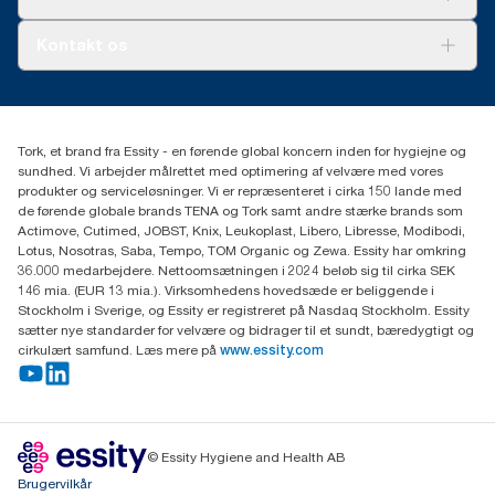
Ad-a-Glance
Tork PaperCircle
Om os
Kontakt os
Succeshistorier
Presse og nyheder
tork.dk.kundeservice@essity.com
Smiley-rapport
(+45) 48 16 82 44
Essity Denmark A/S
Tork, et brand fra Essity - en førende global koncern inden for hygiejne og
Professional Hygiene
sundhed. Vi arbejder målrettet med optimering af velvære med vores
Gydevang 33
produkter og serviceløsninger. Vi er repræsenteret i cirka 150 lande med
DK-3450 Allerød
de førende globale brands TENA og Tork samt andre stærke brands som
Actimove, Cutimed, JOBST, Knix, Leukoplast, Libero, Libresse, Modibodi,
Lotus, Nosotras, Saba, Tempo, TOM Organic og Zewa. Essity har omkring
36.000 medarbejdere. Nettoomsætningen i 2024 beløb sig til cirka SEK
146 mia. (EUR 13 mia.). Virksomhedens hovedsæde er beliggende i
Stockholm i Sverige, og Essity er registreret på Nasdaq Stockholm. Essity
sætter nye standarder for velvære og bidrager til et sundt, bæredygtigt og
cirkulært samfund. Læs mere på
www.essity.com
© Essity Hygiene and Health AB
Brugervilkår