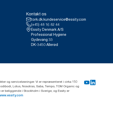
 til brug i carbon-afrapportering
Kontakt os
tork.dk.kundeservice@essity.com
(+45) 48 16 82 44
Essity Denmark A/S
Professional Hygiene
Gydevang 33
DK-3450 Allerød
ter og serviceløsninger. Vi er repræsenteret i cirka 150
Modibodi, Lotus, Nosotras, Saba, Tempo, TOM Organic og
r beliggende i Stockholm i Sverige, og Essity er
www.essity.com