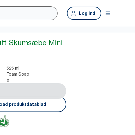
Log ind
duft Skumsæbe Mini
525 ml
Foam Soap
8
oad produktdatablad