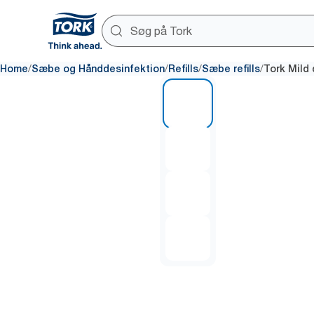
/
/
/
/
Home
Sæbe og Hånddesinfektion
Refills
Sæbe refills
Tork Mild
1 of 4