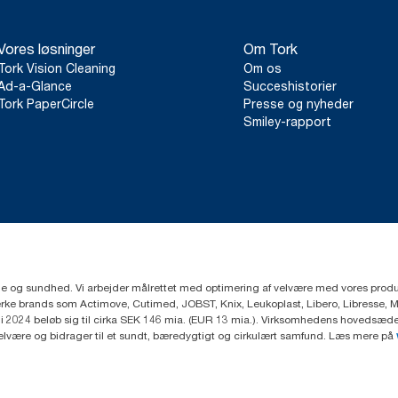
dataene er baseret på et systemgennemsnit, er det ikke beregnet
af specifikke produkter og forbrug.
Vores løsninger
Om Tork
Tork Vision Cleaning
Om os
Ad-a-Glance
Succeshistorier
Tork PaperCircle
Presse og nyheder
Smiley-rapport
ejne og sundhed. Vi arbejder målrettet med optimering af velvære med vores produk
ke brands som Actimove, Cutimed, JOBST, Knix, Leukoplast, Libero, Libresse, 
2024 beløb sig til cirka SEK 146 mia. (EUR 13 mia.). Virksomhedens hovedsæde e
velvære og bidrager til et sundt, bæredygtigt og cirkulært samfund. Læs mere på