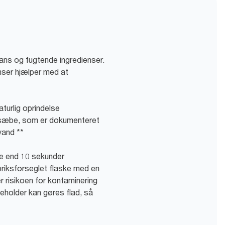
ns og fugtende ingredienser.
ser hjælper med at
turlig oprindelse
 sæbe, som er dokumenteret
vand **
re end 10 sekunder
briksforseglet flaske med en
er risikoen for kontaminering
eholder kan gøres flad, så