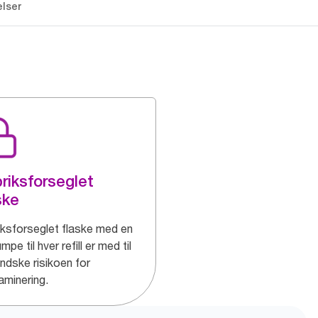
lser
riksforseglet
ske
iksforseglet flaske med en
mpe til hver refill er med til
indske risikoen for
aminering.