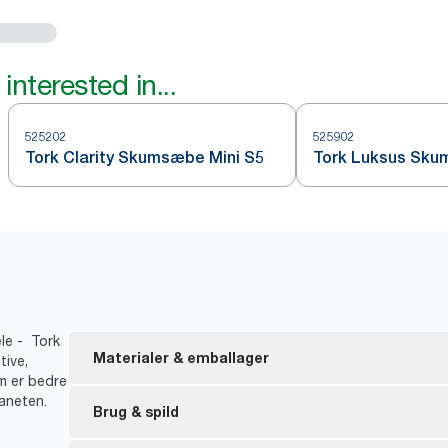
interested in...
525202
525902
Tork Clarity Skumsæbe Mini S5
Tork Luksus Sku
le - Tork
Materialer & emballager
tive,
m er bedre
aneten.
De fleste af vores refills er mærket med EU-Blomst
Brug & spild
*
gennem hele produktets livscyklus.