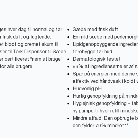
s hver dag til normal og tør
Sæbe med frisk duft
frisk duft og fugtende,
En mild sæbe med perlemorgla
et blødt og cremet skum til
Lipidgenopbyggende ingredien
r til Tork Dispenser til Sæbe
forebygge tør hud.
r certificeret “nem at bruge”
Dermatologisk testet
or alle brugere.
96% af ingredienserne er af na
Spar på energien med denne
effektiv ved håndvask i koldt 
Hudvenlig pH
Hurtig genopfyldning på mind
Hygiejnisk genopfyldning – fa
ny pumpe til hver refill mindsk
Mindre affald: Den opbrugte b
den fylder 70% mindre***