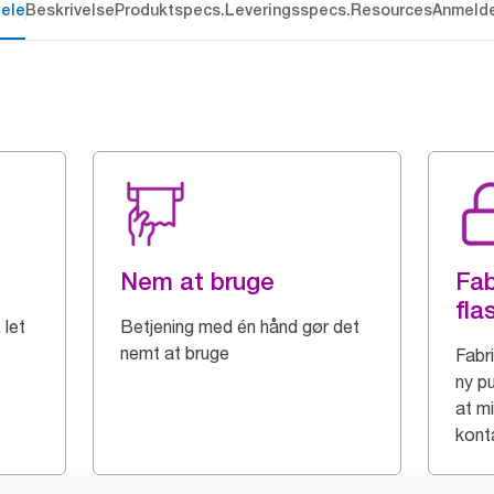
dele
Beskrivelse
Produktspecs.
Leveringsspecs.
Resources
Anmelde
Nem at bruge
Fab
fla
 let
Betjening med én hånd gør det
nemt at bruge
Fabr
ny pu
at m
kont