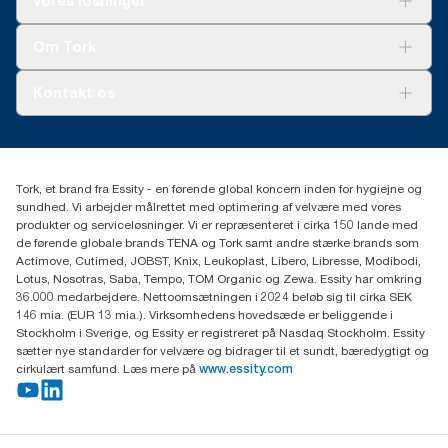
Vores løsninger
Bæredygtighed
Tork Clean Care
Tork Vision Cleaning
Om Tork
Ad-a-Glance
Tork PaperCircle
Om os
Kontakt os
Succeshistorier
Presse og nyheder
tork.dk.kundeservice@essity.com
Smiley-rapport
(+45) 48 16 82 44
Essity Denmark A/S
Tork, et brand fra Essity - en førende global koncern inden for hygiejne og
Professional Hygiene
sundhed. Vi arbejder målrettet med optimering af velvære med vores
Gydevang 33
produkter og serviceløsninger. Vi er repræsenteret i cirka 150 lande med
DK-3450 Allerød
de førende globale brands TENA og Tork samt andre stærke brands som
Actimove, Cutimed, JOBST, Knix, Leukoplast, Libero, Libresse, Modibodi,
Lotus, Nosotras, Saba, Tempo, TOM Organic og Zewa. Essity har omkring
36.000 medarbejdere. Nettoomsætningen i 2024 beløb sig til cirka SEK
146 mia. (EUR 13 mia.). Virksomhedens hovedsæde er beliggende i
Stockholm i Sverige, og Essity er registreret på Nasdaq Stockholm. Essity
sætter nye standarder for velvære og bidrager til et sundt, bæredygtigt og
cirkulært samfund. Læs mere på
www.essity.com