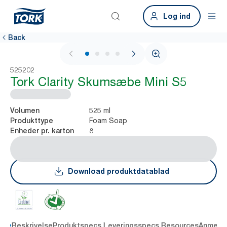
Log ind
Back
1 / 4
525202
Tork Clarity Skumsæbe Mini S5
525 ml
Volumen
Foam Soap
Produkttype
8
Enheder pr. karton
Download produktdatablad
dele
Beskrivelse
Produktspecs.
Leveringsspecs.
Resources
Anmelde