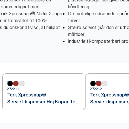
% sammenlignet med
håndtering
. Tork Xpressnap® Natur 2-lags
Det naturlige udseende opnås 
r er fremstillet af 100%
farver
s du ønsker at vise, at miljøet
Større serviet (når den er udfol
måltider
Industrielt komposterbart pro
272211
272212
Tork Xpressnap®
Tork Xpressnap®
Servietdispenser Høj Kapacitet,
Servietdispenser
Sort N4