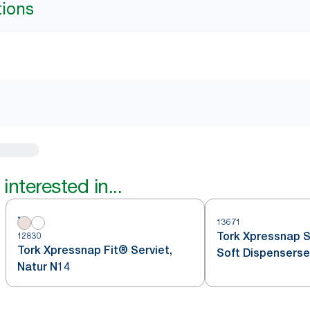
tions
interested in...
13671
Tork Xpressnap 
12830
Tork Xpressnap Fit® Serviet,
Soft Dispenserse
Natur N14
Bladmønster N10