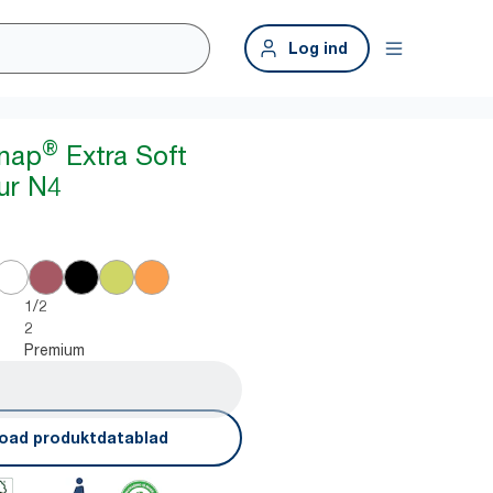
Log ind
®
snap
Extra Soft
tur N4
1/2
2
Premium
oad produktdatablad