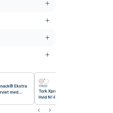
Snack® Ekstra
15830
Tork Xpressnap Fit® Serviet,
rviet med
Hvid N14