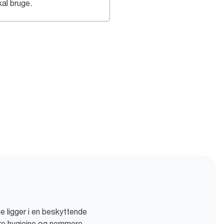
kal bruge.
e ligger i en beskyttende
dre hygiejne og nemmere