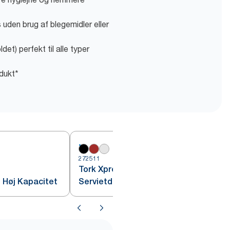
uden brug af blegemidler eller
det) perfekt til alle typer
dukt*
272511
2
Tork Xpressnap®
, Høj Kapacitet
Servietdispenser til disk, Sort N4