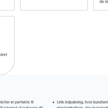
de s
iret
ter er perfekte til
Unik indpakning, hvor bundtern
Systemet vil reducere dit
plastemballage, der giver be