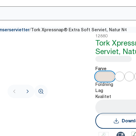
/
nserservietter
Tork Xpressnap® Extra Soft Serviet, Natur N4
12880
Tork Xpres
Serviet, Na
Farve
Foldning
Lag
Kvalitet
Downl