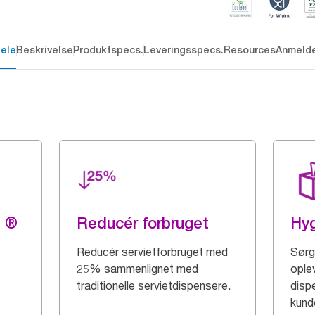
dele
Beskrivelse
Produktspecs.
Leveringsspecs.
Resources
Anmelde
g ®
Reducér forbruget
Hyg
Reducér servietforbruget med
Sørg
25% sammenlignet med
ople
traditionelle servietdispensere.
disp
kunde