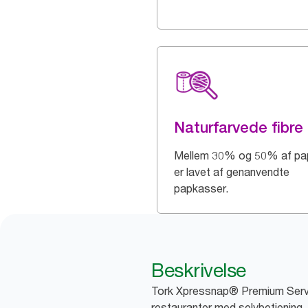
Naturfarvede fibre
Mellem 30% og 50% af pap
er lavet af genanvendte
papkasser.
Beskrivelse
Tork Xpressnap® Premium Serviet
restauranter med selvbetjening. 