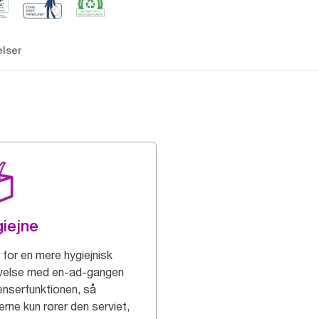
lser
iejne
 for en mere hygiejnisk
velse med en-ad-gangen
enserfunktionen, så
rne kun rører den serviet,