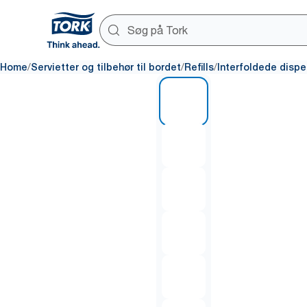
/
/
/
Home
Servietter og tilbehør til bordet
Refills
Interfoldede dispe
1 of 8