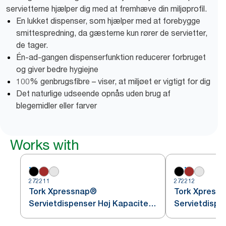
servietterne hjælper dig med at fremhæve din miljøprofil.
En lukket dispenser, som hjælper med at forebygge
smittespredning, da gæsterne kun rører de servietter,
de tager.
Én-ad-gangen dispenserfunktion reducerer forbruget
og giver bedre hygiejne
100% genbrugsfibre – viser, at miljøet er vigtigt for dig
Det naturlige udseende opnås uden brug af
blegemidler eller farver
Works with
272211
272212
Tork Xpressnap®
Tork Xpress
Servietdispenser Høj Kapacitet,
Servietdispe
Sort N4