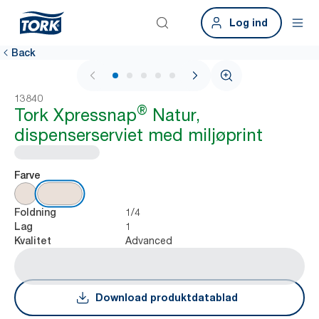
Log ind
Back
1 / 7
13840
®
Tork Xpressnap
Natur,
dispenserserviet med miljøprint
Farve
1/4
Foldning
1
Lag
Advanced
Kvalitet
Download produktdatablad