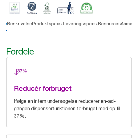
dele
Beskrivelse
Produktspecs.
Leveringsspecs.
Resources
Anmelde
Fordele
Reducér forbruget
Ifølge en intern undersøgelse reducerer en-ad-
gangen dispenserfunktionen forbruget med op til
37%.