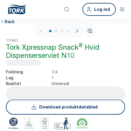
Log ind
Back
1 / 4
17840
®
Tork Xpressnap Snack
Hvid
Dispenserserviet N10
1/4
Foldning
1
Lag
Universal
Kvalitet
Download produktdatablad