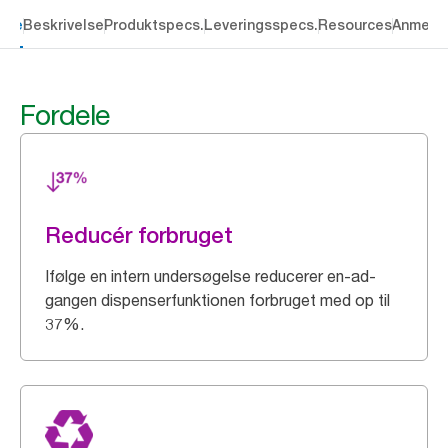
dele
Beskrivelse
Produktspecs.
Leveringsspecs.
Resources
Anmelde
Fordele
Reducér forbruget
Ifølge en intern undersøgelse reducerer en-ad-
gangen dispenserfunktionen forbruget med op til
37%.