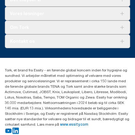
Løsninger
Vores løsninger
Bæredygtighed
Tork Clean Care
Tork Vision Cleaning
Om Tork
Ad-a-Glance
Tork PaperCircle
Om os
Kontakt os
Succeshistorier
Presse og nyheder
tork.dk.kundeservice@essity.com
Smiley-rapport
(+45) 48 16 82 44
Essity Denmark A/S
Tork, et brand fra Essity - en førende global koncern inden for hygiejne og
Professional Hygiene
sundhed. Vi arbejder målrettet med optimering af velvære med vores
Gydevang 33
produkter og serviceløsninger. Vi er repræsenteret i cirka 150 lande med
DK-3450 Allerød
de førende globale brands TENA og Tork samt andre stærke brands som
Actimove, Cutimed, JOBST, Knix, Leukoplast, Libero, Libresse, Modibodi,
Lotus, Nosotras, Saba, Tempo, TOM Organic og Zewa. Essity har omkring
36.000 medarbejdere. Nettoomsætningen i 2024 beløb sig til cirka SEK
146 mia. (EUR 13 mia.). Virksomhedens hovedsæde er beliggende i
Stockholm i Sverige, og Essity er registreret på Nasdaq Stockholm. Essity
sætter nye standarder for velvære og bidrager til et sundt, bæredygtigt og
cirkulært samfund. Læs mere på
www.essity.com