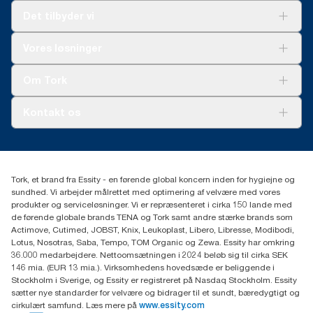
**
Det tilbyder vi
Repræsenterer Tork OptiServe® europæisk refill-sortiment pr.
forbrug. Baseret på tredjepartsgennemgåede
livscyklusvurderinger (LCA), som dækker alle refill
Løsninger
Vores løsninger
kvalitetsniveauer kombineret med forbrugsdata. Fordi dataene
Bæredygtighed
er baseret på et systemgennemsnit, er det ikke beregnet til brug
Tork Clean Care
Tork Vision Cleaning
i carbon-afrapportering af specifikke produkter og forbrug.
Om Tork
Ad-a-Glance
Tork PaperCircle
Om os
Kontakt os
Succeshistorier
Presse og nyheder
tork.dk.kundeservice@essity.com
Smiley-rapport
(+45) 48 16 82 44
Essity Denmark A/S
Tork, et brand fra Essity - en førende global koncern inden for hygiejne og
Professional Hygiene
sundhed. Vi arbejder målrettet med optimering af velvære med vores
Gydevang 33
produkter og serviceløsninger. Vi er repræsenteret i cirka 150 lande med
DK-3450 Allerød
de førende globale brands TENA og Tork samt andre stærke brands som
Actimove, Cutimed, JOBST, Knix, Leukoplast, Libero, Libresse, Modibodi,
Lotus, Nosotras, Saba, Tempo, TOM Organic og Zewa. Essity har omkring
36.000 medarbejdere. Nettoomsætningen i 2024 beløb sig til cirka SEK
146 mia. (EUR 13 mia.). Virksomhedens hovedsæde er beliggende i
Stockholm i Sverige, og Essity er registreret på Nasdaq Stockholm. Essity
sætter nye standarder for velvære og bidrager til et sundt, bæredygtigt og
cirkulært samfund. Læs mere på
www.essity.com