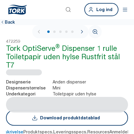
Log ind
Back
1 / 5
472259
®
Tork OptiServe
Dispenser 1 rulle
Toiletpapir uden hylse Rustfrit stål
T7
Anden dispenser
Designserie
Mini
Dispenserstørrelse
Toiletpapir uden hylse
Underkategori
Download produktdatablad
Beskrivelse
Produktspecs.
Leveringsspecs.
Resources
Anmeldelse