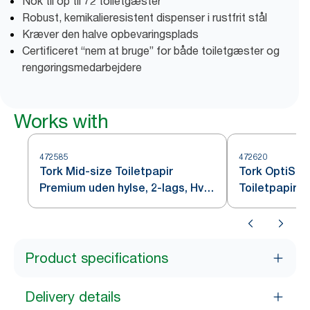
Nok til op til 72 toiletgæster
Robust, kemikalieresistent dispenser i rustfrit stål
Kræver den halve opbevaringsplads
Certificeret “nem at bruge” for både toiletgæster og
rengøringsmedarbejdere
Works with
472585
472620
Tork Mid-size Toiletpapir
Tork OptiSer
Premium uden hylse, 2-lags, Hvid
Toiletpapir u
T7
Product specifications
Delivery details