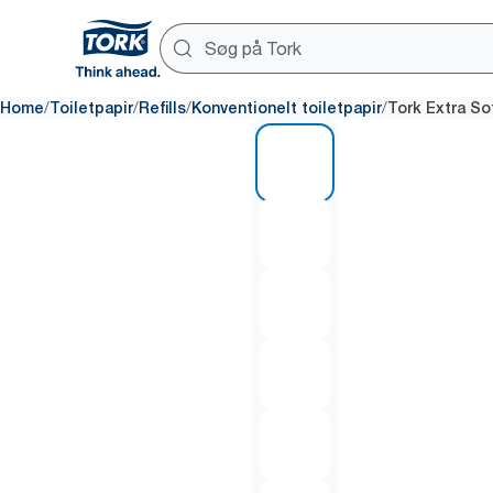
/
/
/
/
Home
Toiletpapir
Refills
Konventionelt toiletpapir
Tork Extra So
1 of 6