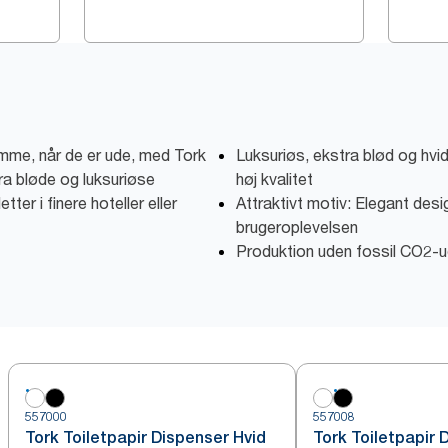
jemme, når de er ude, med Tork
Luksuriøs, ekstra blød og hvid
ra bløde og luksuriøse
høj kvalitet
etter i finere hoteller eller
Attraktivt motiv: Elegant desig
brugeroplevelsen
Produktion uden fossil CO2-u
557000
557008
Tork Toiletpapir Dispenser Hvid
Tork Toiletpapir 