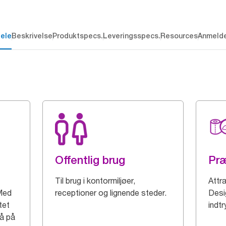
dele
Beskrivelse
Produktspecs.
Leveringsspecs.
Resources
Anmelde
Offentlig brug
Pr
Til brug i kontormiljøer,
Attra
Med
receptioner og lignende steder.
Desig
tet
indtr
gå på