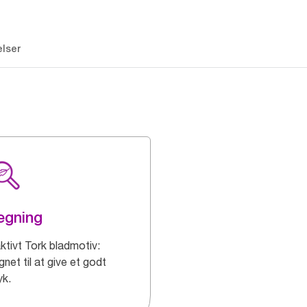
lser
ægning
ktivt Tork bladmotiv:
net til at give et godt
yk.