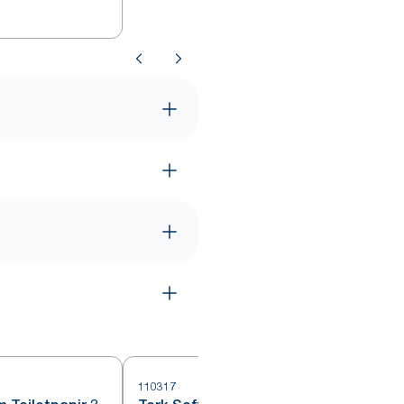
110317
1