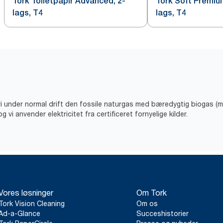
Tork Toiletpapir Advanced, 2-
Tork Soft Premium
lags, T4
lags, T4
 vi under normal drift den fossile naturgas med bæredygtig biogas (m
vi anvender elektricitet fra certificeret fornyelige kilder.
Vores løsninger
Om Tork
Tork Vision Cleaning
Om os
Ad-a-Glance
Succeshistorier