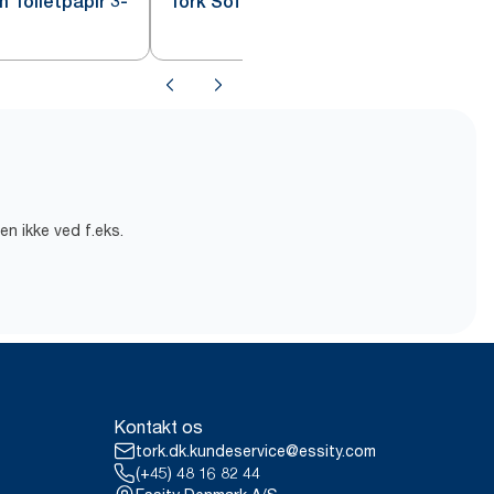
 Toiletpapir 3-
Tork Soft Toiletpapir 3-lags T4
en ikke ved f.eks.
Kontakt os
tork.dk.kundeservice@essity.com
(+45) 48 16 82 44