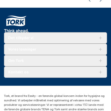
Det tilbyder vi
Løsninger
Vores løsninger
Bæredygtighed
Tork Clean Care
Tork Vision Cleaning
Om Tork
Ad-a-Glance
Tork PaperCircle
Om os
Kontakt os
Succeshistorier
Presse og nyheder
tork.dk.kundeservice@essity.com
Smiley-rapport
(+45) 48 16 82 44
Essity Denmark A/S
Tork, et brand fra Essity - en førende global koncern inden for hygiejne og
Professional Hygiene
sundhed. Vi arbejder målrettet med optimering af velvære med vores
Gydevang 33
produkter og serviceløsninger. Vi er repræsenteret i cirka 150 lande med
DK-3450 Allerød
de førende globale brands TENA og Tork samt andre stærke brands som