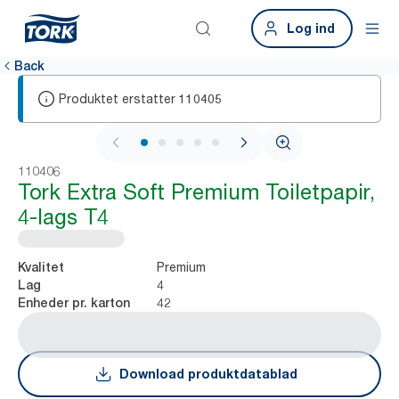
Log ind
Back
Produktet erstatter
110405
1 / 6
110406
Tork Extra Soft Premium Toiletpapir,
4-lags T4
Premium
Kvalitet
4
Lag
42
Enheder pr. karton
Download produktdatablad