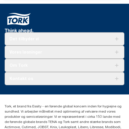
Det tilbyder vi
Løsninger
Vores løsninger
Bæredygtighed
Tork Clean Care
Tork Vision Cleaning
Om Tork
Ad-a-Glance
Tork PaperCircle
Om os
Kontakt os
Succeshistorier
Presse og nyheder
tork.dk.kundeservice@essity.com
Smiley-rapport
(+45) 48 16 82 44
Essity Denmark A/S
Tork, et brand fra Essity - en førende global koncern inden for hygiejne og
Professional Hygiene
sundhed. Vi arbejder målrettet med optimering af velvære med vores
Gydevang 33
produkter og serviceløsninger. Vi er repræsenteret i cirka 150 lande med
DK-3450 Allerød
de førende globale brands TENA og Tork samt andre stærke brands som
Actimove, Cutimed, JOBST, Knix, Leukoplast, Libero, Libresse, Modibodi,