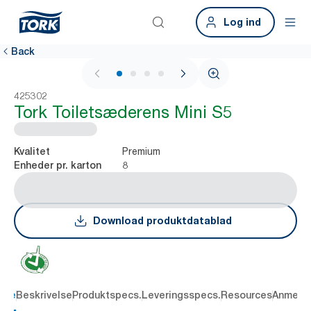
Log ind
Back
1 / 4
425302
Tork Toiletsæderens Mini S5
Premium
Kvalitet
8
Enheder pr. karton
Download produktdatablad
dele
Beskrivelse
Produktspecs.
Leveringsspecs.
Resources
Anmelde