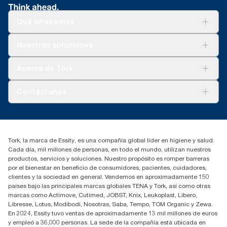
Qué ofrecemos
Soluciones
Nuestras soluciones
Sostenibilidad
Tork Clean Care
Tork Visión Limpieza
Acerca de Tork
AD-a-Glance
Tork PaperCircle
Sobre nosotros
Contáctanos
marketing.iberia@essity.com
91 657 84 00
Buscar distribuidores
Tork, la marca de Essity, es una compañía global líder en higiene y salud.
Cada día, mil millones de personas, en todo el mundo, utilizan nuestros
productos, servicios y soluciones. Nuestro propósito es romper barreras
por el bienestar en beneficio de consumidores, pacientes, cuidadores,
clientes y la sociedad en general. Vendemos en aproximadamente 150
países bajo las principales marcas globales TENA y Tork, así como otras
marcas como Actimove, Cutimed, JOBST, Knix, Leukoplast, Libero,
Libresse, Lotus, Modibodi, Nosotras, Saba, Tempo, TOM Organic y Zewa.
En 2024, Essity tuvo ventas de aproximadamente 13 mil millones de euros
y empleó a 36,000 personas. La sede de la compañía está ubicada en