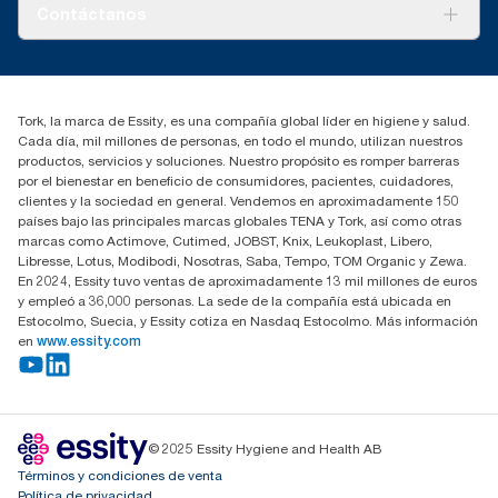
Tork PaperCircle
Sobre nosotros
Contáctanos
1,5 g y 495 g de agua). Dado que estos datos suponen la media
del sistema, no deben utilizarse en los informes de carbono
para productos específicos y el consumo.
marketing.iberia@essity.com
91 657 84 00
Buscar distribuidores
Tork, la marca de Essity, es una compañía global líder en higiene y salud.
Cada día, mil millones de personas, en todo el mundo, utilizan nuestros
productos, servicios y soluciones. Nuestro propósito es romper barreras
por el bienestar en beneficio de consumidores, pacientes, cuidadores,
clientes y la sociedad en general. Vendemos en aproximadamente 150
países bajo las principales marcas globales TENA y Tork, así como otras
marcas como Actimove, Cutimed, JOBST, Knix, Leukoplast, Libero,
Libresse, Lotus, Modibodi, Nosotras, Saba, Tempo, TOM Organic y Zewa.
En 2024, Essity tuvo ventas de aproximadamente 13 mil millones de euros
y empleó a 36,000 personas. La sede de la compañía está ubicada en
Estocolmo, Suecia, y Essity cotiza en Nasdaq Estocolmo. Más información
en
www.essity.com
© 2025 Essity Hygiene and Health AB
Términos y condiciones de venta
Política de privacidad