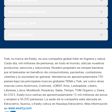
Qué ofrecemos
Soluciones
Nuestras soluciones
Sostenibilidad
Tork Clean Care
Tork Visión Limpieza
Acerca de Tork
AD-a-Glance
Tork PaperCircle
Sobre nosotros
Contáctanos
marketing.iberia@essity.com
91 657 84 00
Buscar distribuidores
Tork, la marca de Essity, es una compañía global líder en higiene y salud.
Cada día, mil millones de personas, en todo el mundo, utilizan nuestros
productos, servicios y soluciones. Nuestro propósito es romper barreras
por el bienestar en beneficio de consumidores, pacientes, cuidadores,
clientes y la sociedad en general. Vendemos en aproximadamente 150
países bajo las principales marcas globales TENA y Tork, así como otras
marcas como Actimove, Cutimed, JOBST, Knix, Leukoplast, Libero,
Libresse, Lotus, Modibodi, Nosotras, Saba, Tempo, TOM Organic y Zewa.
En 2024, Essity tuvo ventas de aproximadamente 13 mil millones de euros
y empleó a 36,000 personas. La sede de la compañía está ubicada en
Estocolmo, Suecia, y Essity cotiza en Nasdaq Estocolmo. Más información
en
www.essity.com