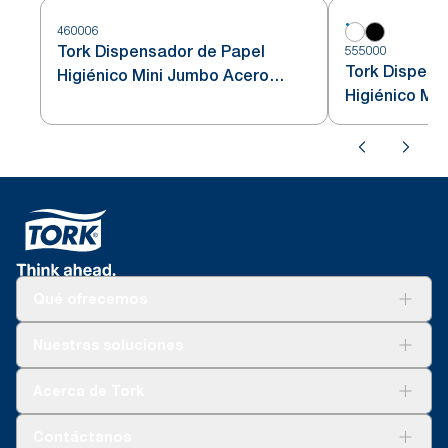
460006
Tork Dispensador de Papel
555000
Tork Dispens
Higiénico Mini Jumbo Acero
Higiénico Mi
Inoxidable T2
Qué ofrecemos
Soluciones
Nuestras soluciones
Sostenibilidad
Tork Clean Care
Tork Visión Limpieza
Acerca de Tork
AD-a-Glance
Tork PaperCircle
Sobre nosotros
Contáctanos