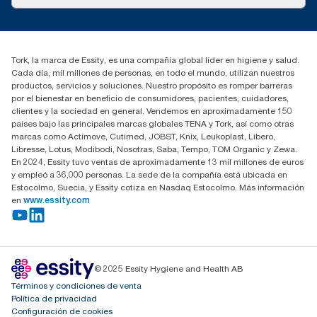
marketing.iberia@essity.com
91 657 84 00
Buscar distribuidores
Tork, la marca de Essity, es una compañía global líder en higiene y salud.
Cada día, mil millones de personas, en todo el mundo, utilizan nuestros
productos, servicios y soluciones. Nuestro propósito es romper barreras
por el bienestar en beneficio de consumidores, pacientes, cuidadores,
clientes y la sociedad en general. Vendemos en aproximadamente 150
países bajo las principales marcas globales TENA y Tork, así como otras
marcas como Actimove, Cutimed, JOBST, Knix, Leukoplast, Libero,
Libresse, Lotus, Modibodi, Nosotras, Saba, Tempo, TOM Organic y Zewa.
En 2024, Essity tuvo ventas de aproximadamente 13 mil millones de euros
y empleó a 36,000 personas. La sede de la compañía está ubicada en
Estocolmo, Suecia, y Essity cotiza en Nasdaq Estocolmo. Más información
en
www.essity.com
© 2025 Essity Hygiene and Health AB
Términos y condiciones de venta
Política de privacidad
Configuración de cookies