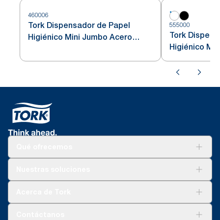
460006
Tork Dispensador de Papel
555000
Tork Dispens
Higiénico Mini Jumbo Acero
Higiénico Mi
Inoxidable T2
Qué ofrecemos
Soluciones
Nuestras soluciones
Sostenibilidad
Tork Clean Care
Tork Visión Limpieza
Acerca de Tork
AD-a-Glance
Tork PaperCircle
Sobre nosotros
Contáctanos