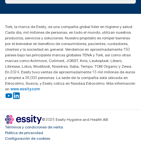
marketing.iberia@essity.com
91 657 84 00
Buscar distribuidores
Tork, la marca de Essity, es una compañía global líder en higiene y salud.
Cada día, mil millones de personas, en todo el mundo, utilizan nuestros
productos, servicios y soluciones. Nuestro propósito es romper barreras
por el bienestar en beneficio de consumidores, pacientes, cuidadores,
clientes y la sociedad en general. Vendemos en aproximadamente 150
países bajo las principales marcas globales TENA y Tork, así como otras
marcas como Actimove, Cutimed, JOBST, Knix, Leukoplast, Libero,
Libresse, Lotus, Modibodi, Nosotras, Saba, Tempo, TOM Organic y Zewa.
En 2024, Essity tuvo ventas de aproximadamente 13 mil millones de euros
y empleó a 36,000 personas. La sede de la compañía está ubicada en
Estocolmo, Suecia, y Essity cotiza en Nasdaq Estocolmo. Más información
en
www.essity.com
© 2025 Essity Hygiene and Health AB
Términos y condiciones de venta
Política de privacidad
Configuración de cookies