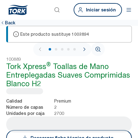
Iniciar sesión
Back
Este producto sustituye
1002894
1 / 7
100889
®
Tork Xpress
Toallas de Mano
Entreplegadas Suaves Comprimidas
Blanco H2
Premium
Calidad
2
Número de capas
2700
Unidades por caja
Descargar ficha técnica de producto