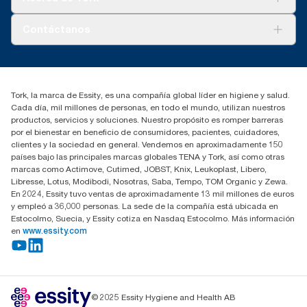
Reumatismo.
AD-a-Glance
evaluaciones del ciclo de vida revisadas por una entidad
Tork PaperCircle
externa en las que se analizaron todas las categorías de
Sobre nosotros
Contáctanos
calidad de los recambios junto con los datos de consumo.
Dado que estos datos suponen la media del sistema, no deben
marketing.iberia@essity.com
utilizarse en los informes de carbono para productos
91 657 84 00
específicos y el consumo.
Buscar distribuidores
***
En comparación con la huella de carbono media de todos los
Tork, la marca de Essity, es una compañía global líder en higiene y salud.
recambios de la gama Tork Xpress® Toallas Entredobladas (H2)
Cada día, mil millones de personas, en todo el mundo, utilizan nuestros
antes de empezar a comprar electricidad renovable, verificada
productos, servicios y soluciones. Nuestro propósito es romper barreras
y comparada a través de garantías de origen para nuestras
por el bienestar en beneficio de consumidores, pacientes, cuidadores,
operaciones de fabricación de papel. Las reducciones de la
clientes y la sociedad en general. Vendemos en aproximadamente 150
huella de carbono resultantes se cuantificaron en una
países bajo las principales marcas globales TENA y Tork, así como otras
evaluación del ciclo de vida de principio a fin revisada por una
marcas como Actimove, Cutimed, JOBST, Knix, Leukoplast, Libero,
entidad externa.
Libresse, Lotus, Modibodi, Nosotras, Saba, Tempo, TOM Organic y Zewa.
En 2024, Essity tuvo ventas de aproximadamente 13 mil millones de euros
y empleó a 36,000 personas. La sede de la compañía está ubicada en
Estocolmo, Suecia, y Essity cotiza en Nasdaq Estocolmo. Más información
en
www.essity.com
© 2025 Essity Hygiene and Health AB