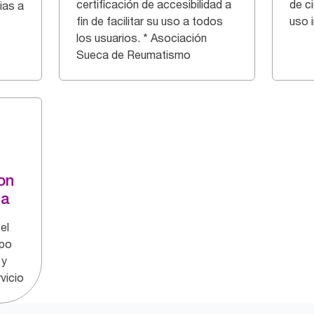
certificación de accesibilidad a
de ci
ias a
fin de facilitar su uso a todos
uso 
los usuarios. * Asociación
Sueca de Reumatismo
on
za
el
mpo
 y
vicio