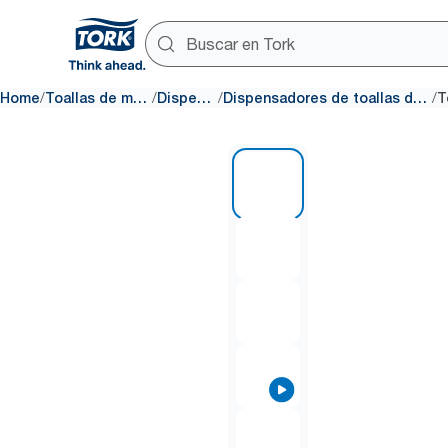
/
/
/
/
Home
Toallas de mano de papel
Dispensadores
Dispensadores de toallas de mano entredobladas
1 of 9