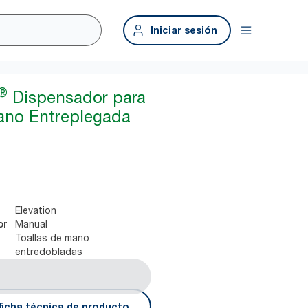
Iniciar sesión
®
Dispensador para
ano Entreplegada
Elevation
Manual
or
Toallas de mano
entredobladas
ficha técnica de producto