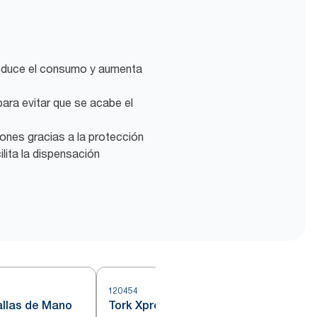
reduce el consumo y aumenta
ara evitar que se acabe el
ones gracias a la protección
ilita la dispensación
120454
1
allas de Mano
Tork Xpress® Toallas de Mano