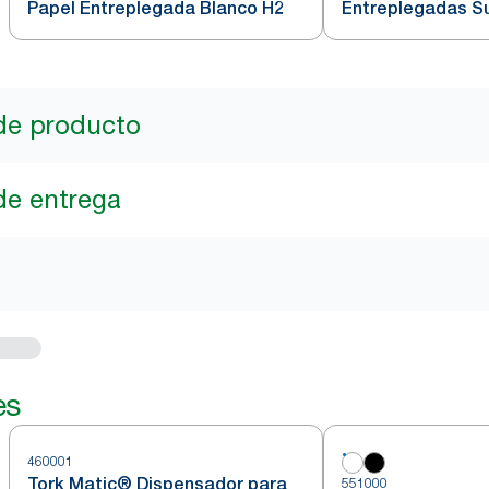
Papel Entreplegada Blanco H2
Entreplegadas S
Comprimidas Bla
de producto
de entrega
es
460001
Tork Matic® Dispensador para
551000