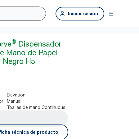
Iniciar sesión
®
erve
Dispensador
de Mano de Papel
o Negro H5
Elevation
Manual
or
Toallas de mano Continuous
ficha técnica de producto