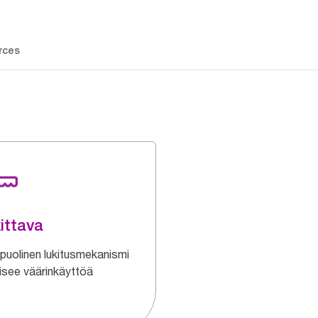
rces
ittava
puolinen lukitusmekanismi
isee väärinkäyttöä