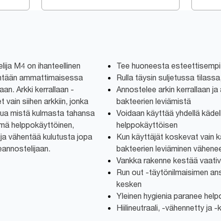
ija M4 on ihanteellinen
Tee huoneesta esteettisempi k
hintään ammattimaisessa
Rulla täysin suljetussa tilassa,
an. Arkki kerrallaan -
Annostelee arkin kerrallaan j
 vain siihen arkkiin, jonka
bakteerien leviämistä
ttua mistä kulmasta tahansa
Voidaan käyttää yhdellä kädell
mä helppokäyttöinen,
helppokäyttöisen
ija vähentää kulutusta jopa
Kun käyttäjät koskevat vain k
annostelijaan.
bakteerien leviäminen vähene
Vankka rakenne kestää vaati
Run out -täytönilmaisimen ans
kesken
Yleinen hygienia paranee hel
Hiilineutraali, -vähennetty ja