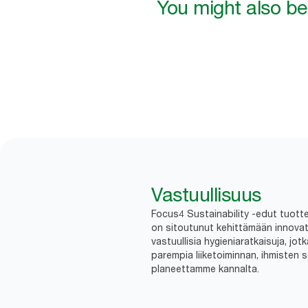
You might also be 
Vastuullisuus
Focus4 Sustainability -edut tuottei
on sitoutunut kehittämään innovatii
vastuullisia hygieniaratkaisuja, jot
parempia liiketoiminnan, ihmisten 
planeettamme kannalta.