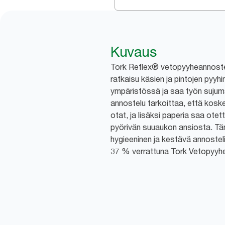
Kuvaus
Tork Reflex® vetopyyheannostel
ratkaisu käsien ja pintojen pyy
ympäristössä ja saa työn sujuma
annostelu tarkoittaa, että kosket
otat, ja lisäksi paperia saa ote
pyörivän suuaukon ansiosta. Tä
hygieeninen ja kestävä annostel
37 % verrattuna Tork Vetopyyhe