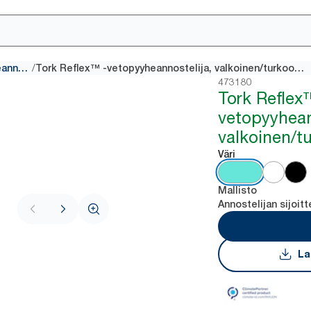
/
Vetopyyheannostelijat
Tork Reflex™ -vetopyyheannostelija, valkoinen/turkoosi, M4
473180
Tork Reflex
vetopyyhean
valkoinen/t
Väri
Mallisto
Annostelijan sijoitt
La