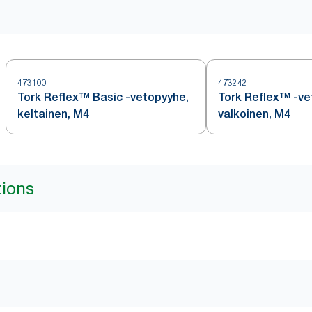
473100
473242
Tork Reflex™ Basic -vetopyyhe,
Tork Reflex™ -ve
keltainen, M4
valkoinen, M4
tions