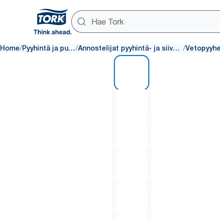
/
/
/
Home
Pyyhintä ja puhdistus
Annostelijat pyyhintä- ja siivoustuotteille
1 of 8