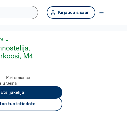
Kirjaudu sisään
™ -
nostelija,
urkoosi, M4
Performance
Seinä
elu
Etsi jakelija
taa tuotetiedote