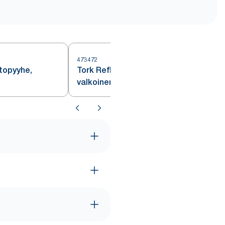
473472
4
topyyhe,
Tork Reflex Plus -vetopyyhe,
valkoinen, M4