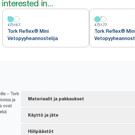
interested in...
473167
473177
Tork Reflex® Mini
Tork Reflex® Min
Vetopyyheannostelija
Vetopyyheannoste
lle – Tork
Materiaalit ja pakkaukset
visia ja
ka ovat
sekä
FSC®-merkintä – valmistettu vastuullisesti hankitu
Käyttö ja jäte
Useimmat tuotteista on sertifioitu EU-ympäristöme
*
ympäristövaikutus koko tuotteen elinkaaren ajan.
Arkki kerrallaan -annostelu hillitsee kulutusta, ja 
Hiilipäästöt