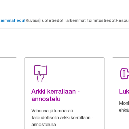
keimmät edut
Kuvaus
Tuotetiedot
Tarkemmat toimitustiedot
Resou
Arkki kerrallaan -
Luk
annostelu
Moni
ehkä
Vähennä jätemäärää
taloudellisella arkki kerrallaan -
annostelulla