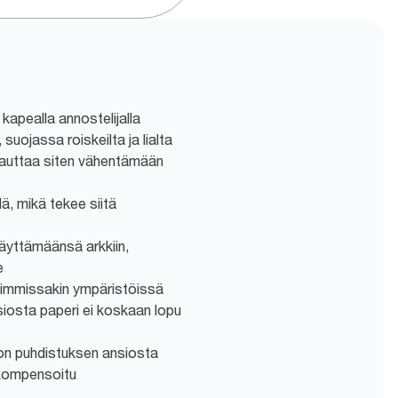
apealla annostelijalla
 suojassa roiskeilta ja lialta
a auttaa siten vähentämään
ä, mikä tekee siitä
äyttämäänsä arkkiin,
e
vimmissakin ympäristöissä
iosta paperi ei koskaan lopu
pon puhdistuksen ansiosta
 -kompensoitu