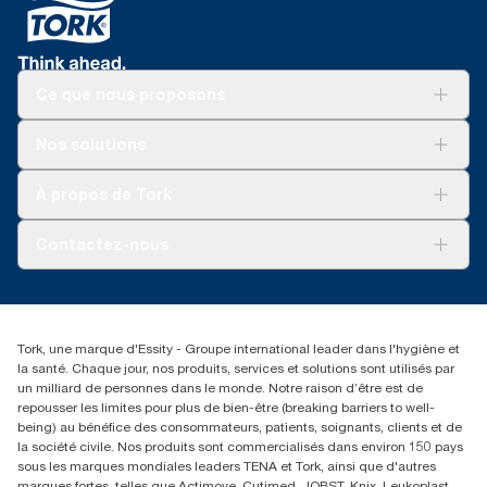
les niveaux de qualité combinées avec des données de
consommation. Comme ces données sont une moyenne des
systèmes, elles ne doivent pas être utilisées à des fins de
création de rapports relatifs à l’empreinte carbone pour des
articles et une consommation spécifiques.
Ce que nous proposons
Solutions
Nos solutions
Développement durable
Tork Clean Care
Tork Vision Nettoyage
À propos de Tork
AD-a-Glance
Tork PaperCircle
À propos de nous
Contactez-nous
Récits d’une réussite
service-commande.tork@essity.com
01 85 07 92 00
Rechercher des distributeurs
Tork, une marque d'Essity - Groupe international leader dans l'hygiène et
la santé. Chaque jour, nos produits, services et solutions sont utilisés par
un milliard de personnes dans le monde. Notre raison d’être est de
repousser les limites pour plus de bien-être (breaking barriers to well-
being) au bénéfice des consommateurs, patients, soignants, clients et de
la société civile. Nos produits sont commercialisés dans environ 150 pays
sous les marques mondiales leaders TENA et Tork, ainsi que d'autres
marques fortes, telles que Actimove, Cutimed, JOBST, Knix, Leukoplast,