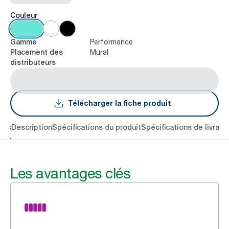
Couleur
Performance
Gamme
Mural
Placement des
distributeurs
Télécharger la fiche produit
lés
Description
Spécifications du produit
Spécifications de livrais
Les avantages clés