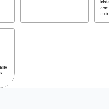
inint
cont
croi
able
gn