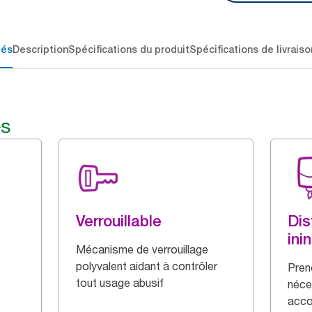
lés
Description
Spécifications du produit
Spécifications de livraiso
és
Verrouillable
Dis
ini
Mécanisme de verrouillage
polyvalent aidant à contrôler
Pren
tout usage abusif
néce
accom