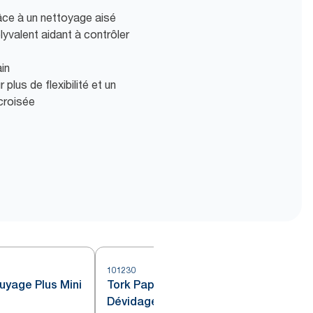
âce à un nettoyage aisé
yvalent aidant à contrôler
ain
 plus de flexibilité et un
croisée
101230
1
uyage Plus Mini
Tork Papier d'Essuyage Plus à
Dévidage Central blanc M1