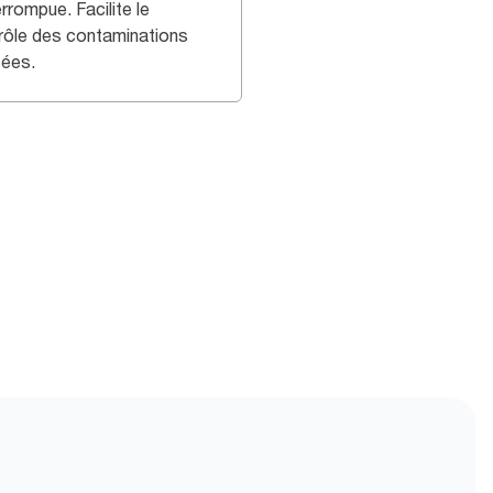
errompue. Facilite le
rôle des contaminations
sées.