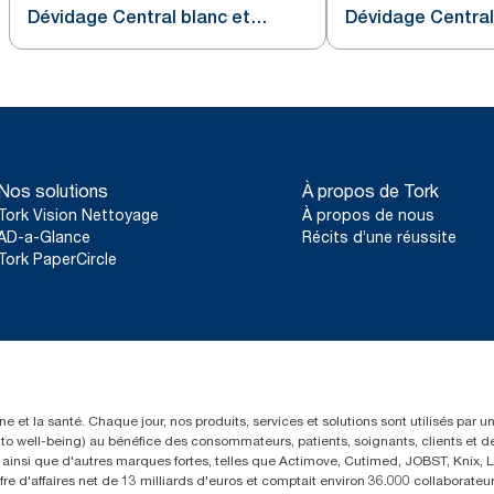
Dévidage Central blanc et
Dévidage Central
turquoise M3
Nos solutions
À propos de Tork
Tork Vision Nettoyage
À propos de nous
AD-a-Glance
Récits d’une réussite
Tork PaperCircle
e et la santé. Chaque jour, nos produits, services et solutions sont utilisés par 
rs to well-being) au bénéfice des consommateurs, patients, soignants, clients et d
insi que d'autres marques fortes, telles que Actimove, Cutimed, JOBST, Knix, Le
fre d'affaires net de 13 milliards d'euros et comptait environ 36.000 collaborat