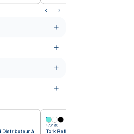
473180
4
 Distributeur à
Tork Reflex™ Distributeur à