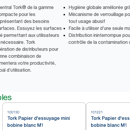
 central Tork® de la gamme
Hygiène globale améliorée gr
compacte pour les
Mécanisme de verrouillage pol
 présentant des besoins
tout usage abusif
urfaces. Essuyez les surfaces
Facile à utiliser d’une seule m
té permettant aux utilisateurs
Distribution ininterrompue pour
 nécessaire. Tork
contrôle de la contamination 
ération de distributeurs pour
onne combinaison de
gmentera votre productivité,
al d’utilisation.
bles
100130
101221
Tork Papier d'essuyage mini
Tork Papier d'ess
bobine blanc M1
bobine blanc M1