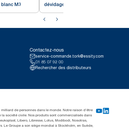
 blanc M3
dévidage central blanc et
turquoise M4
Contactez-nous
service-commande.tork@essity.com
01 85 07 92 00
Rechercher des distributeurs
un milliard de personnes dans le monde. Notre raison d’être
e la société civile. Nos produits sont commercialisés dans
ukoplast, Libero, Libresse, Lotus, Modibodi, Nosotras,
eurs. Le Groupe a son siège mondial à Stockholm, en Suède,