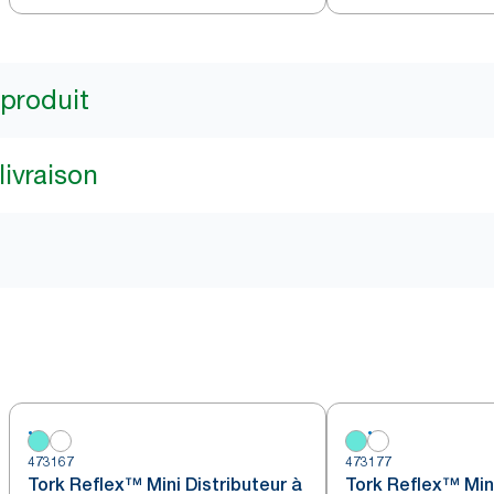
 produit
livraison
473167
473177
Tork Reflex™ Mini Distributeur à
Tork Reflex™ Mini