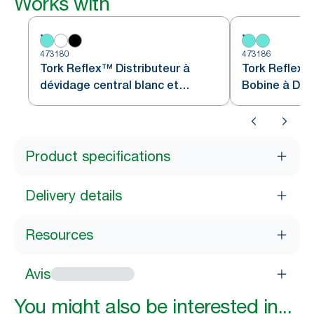
Works with
473180
473186
Tork Reflex™ Distributeur à
Tork Reflex™
dévidage central blanc et
Bobine à Dév
turquoise M4
et turquoise
Product specifications
Delivery details
Resources
Avis
You might also be interested in...