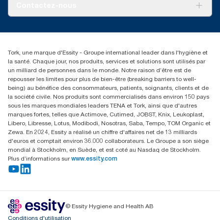
À propos de nous
systèmes, elles ne doivent pas être utilisées à des fins de
Contactez-nous
création de rapports relatifs à l’empreinte carbone pour des
Récits d’une réussite
articles et une consommation spécifiques.
service-commande.tork@essity.com
01 85 07 92 00
Rechercher des distributeurs
Tork, une marque d'Essity - Groupe international leader dans l'hygiène et
la santé. Chaque jour, nos produits, services et solutions sont utilisés par
un milliard de personnes dans le monde. Notre raison d’être est de
repousser les limites pour plus de bien-être (breaking barriers to well-
being) au bénéfice des consommateurs, patients, soignants, clients et de
la société civile. Nos produits sont commercialisés dans environ 150 pays
sous les marques mondiales leaders TENA et Tork, ainsi que d'autres
marques fortes, telles que Actimove, Cutimed, JOBST, Knix, Leukoplast,
Libero, Libresse, Lotus, Modibodi, Nosotras, Saba, Tempo, TOM Organic et
Zewa. En 2024, Essity a réalisé un chiffre d'affaires net de 13 milliards
d'euros et comptait environ 36.000 collaborateurs. Le Groupe a son siège
mondial à Stockholm, en Suède, et est coté au Nasdaq de Stockholm.
Plus d’informations sur
www.essity.com
© Essity Hygiene and Health AB
Conditions d'utilisation