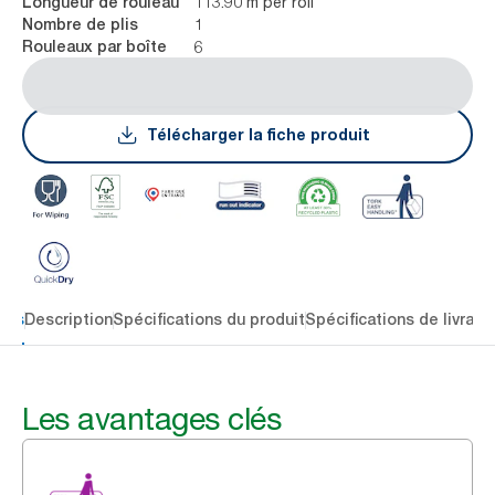
113.90 m per roll
Longueur de rouleau
1
Nombre de plis
6
Rouleaux par boîte
Télécharger la fiche produit
lés
Description
Spécifications du produit
Spécifications de livrais
Les avantages clés