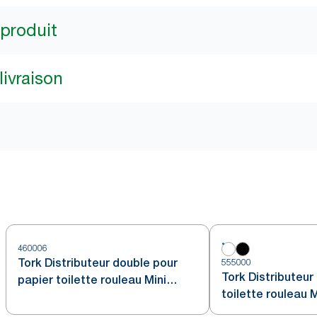
 produit
livraison
460006
Tork Distributeur double pour
555000
Tork Distributeur
papier toilette rouleau Mini
toilette rouleau 
Jumbo acier inoxydable T2
blanc T2