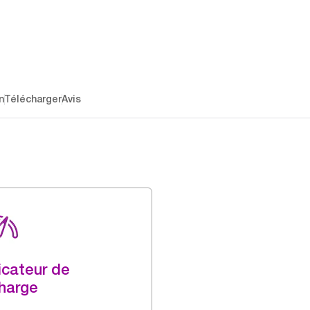
n
Télécharger
Avis
icateur de
harge