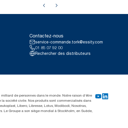
Contactez-nous
service-commande.tork@essity.com
01 85 07 92 00
Rechercher des distributeurs
un milliard de personnes dans le monde. Notre raison d’être
e la société civile. Nos produits sont commercialisés dans
ukoplast, Libero, Libresse, Lotus, Modibodi, Nosotras,
eurs. Le Groupe a son siège mondial à Stockholm, en Suède,