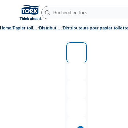
/
/
/
Home
Papier toilette
Distributeurs
1 of 8