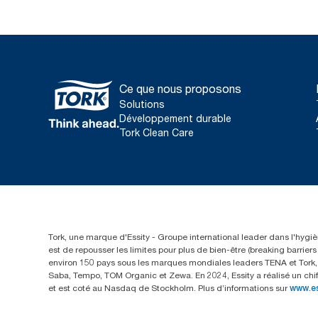
Ce que nous proposons
Solutions
Développement durable
Tork Clean Care
Tork, une marque d'Essity - Groupe international leader dans l'hygièn
est de repousser les limites pour plus de bien-être (breaking barrie
environ 150 pays sous les marques mondiales leaders TENA et Tork, a
Saba, Tempo, TOM Organic et Zewa. En 2024, Essity a réalisé un chif
et est coté au Nasdaq de Stockholm. Plus d’informations sur
www.e