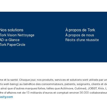
Nos solutions
À propos de Tork
Tork Vision Nettoyage
À propos de nous
AD-a-Glance
Récits d’une réussite
Tork PaperCircle
e et la santé. Chaque jour, nos produits, services et solutions sont utilisés par 
rs to well-being) au bénéfice des consommateurs, patients, soignants, clients et d
insi que d'autres marques fortes, telles que Actimove, Cutimed, JOBST, Knix, Le
fre d'affaires net de 13 milliards d'euros et comptait environ 36.000 collaborat
ssity.com