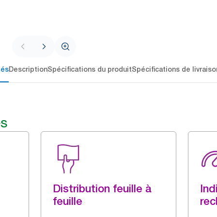
lés
Description
Spécifications du produit
Spécifications de livraiso
és
Distribution feuille à
Ind
feuille
rec