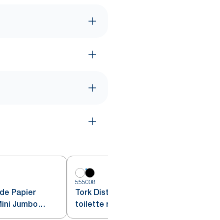
555008
5
 de Papier
Tork Distributeur de Papier
Mini Jumbo
toilette rouleau Mini Jumbo noir
T2