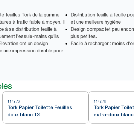
tte feuilles Tork de la gamme
Distribution feuille à feuille
aires à trafic faible à moyen. Il
et une meilleure hygiène
 à sa distribution feuille à
Design compactet peu encomb
iquement l’essuie-mains qu’ils
plus petites.
 Elevation ont un design
Facile à recharger : moins d’e
se une impression durable pour
bles
114273
114276
Tork Papier Toilette Feuilles
Tork Papier Toilet
doux blanc T3
extra-doux blanc