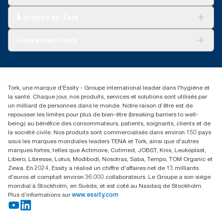
Développement durable
Tork Clean Care
Tork Vision Nettoyage
À propos de Tork
AD-a-Glance
Tork PaperCircle
À propos de nous
Contactez-nous
Récits d’une réussite
service-commande.tork@essity.com
01 85 07 92 00
Rechercher des distributeurs
Tork, une marque d'Essity - Groupe international leader dans l'hygiène et
la santé. Chaque jour, nos produits, services et solutions sont utilisés par
un milliard de personnes dans le monde. Notre raison d’être est de
repousser les limites pour plus de bien-être (breaking barriers to well-
being) au bénéfice des consommateurs, patients, soignants, clients et de
la société civile. Nos produits sont commercialisés dans environ 150 pays
sous les marques mondiales leaders TENA et Tork, ainsi que d'autres
marques fortes, telles que Actimove, Cutimed, JOBST, Knix, Leukoplast,
Libero, Libresse, Lotus, Modibodi, Nosotras, Saba, Tempo, TOM Organic et
Zewa. En 2024, Essity a réalisé un chiffre d'affaires net de 13 milliards
d'euros et comptait environ 36.000 collaborateurs. Le Groupe a son siège
mondial à Stockholm, en Suède, et est coté au Nasdaq de Stockholm.
Plus d’informations sur
www.essity.com